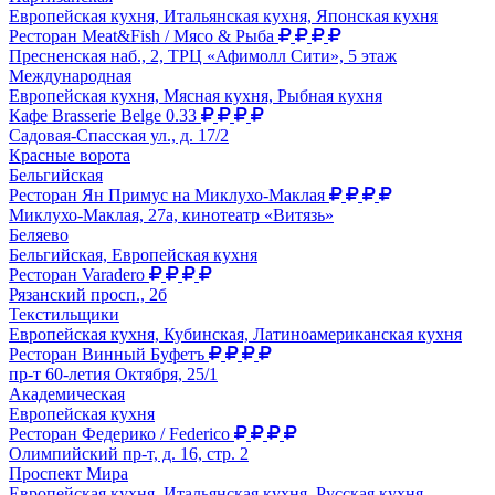
Европейская кухня, Итальянская кухня, Японская кухня
Ресторан Meat&Fish / Мясо & Рыба
Пресненская наб., 2, ТРЦ «Афимолл Сити», 5 этаж
Международная
Европейская кухня, Мясная кухня, Рыбная кухня
Кафе Brasserie Belge 0.33
Садовая-Спасская ул., д. 17/2
Красные ворота
Бельгийская
Ресторан Ян Примус на Миклухо-Маклая
Миклухо-Маклая, 27а, кинотеатр «Витязь»
Беляево
Бельгийская, Европейская кухня
Ресторан Varadero
Рязанский просп., 2б
Текстильщики
Европейская кухня, Кубинская, Латиноамериканская кухня
Ресторан Винный Буфетъ
пр-т 60-летия Октября, 25/1
Академическая
Европейская кухня
Ресторан Федерико / Federico
Олимпийский пр-т, д. 16, стр. 2
Проспект Мира
Европейская кухня, Итальянская кухня, Русская кухня