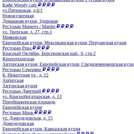
Кафе Woody cafe
ул.Пятницкая, д.6/1
Новокузнецкая
Домашняя кухня, Здоровая
Ресторан Манито / Manito
ул. Тверская, д. 27, стр.1
Маяковская
Европейская кухня, Мексиканская кухня, Перуанская кухня
Ресторан Река
Красный Октябрь, Берсеневская наб., 6, стр.2
Кропоткинская
Авторская кухня, Европейская кухня, Средиземноморская кухн
Ресторан Северяне
Б. Никитская ул., д. 12
Арбатская
Авторская кухня
Ресторан Дмитрий
ул. Краснобогатырская, д. 13
Преображенская площадь
Европейская кухня
Ресторан Мрав
ул. Домодедовская, д. 15
Домодедовская
Европейская кухня, Кавказская кухня