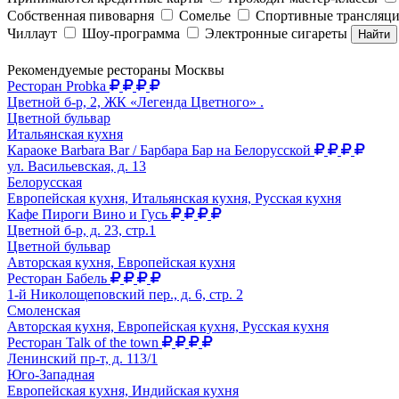
Собственная пивоварня
Сомелье
Спортивные трансляц
Чиллаут
Шоу-программа
Электронные сигареты
Найти
Рекомендуемые рестораны Москвы
Ресторан Probka
Цветной б-р, 2, ЖК «Легенда Цветного» .
Цветной бульвар
Итальянская кухня
Караоке Barbara Bar / Барбара Бар на Белорусской
ул. Васильевская, д. 13
Белорусская
Европейская кухня, Итальянская кухня, Русская кухня
Кафе Пироги Вино и Гусь
Цветной б-р, д. 23, стр.1
Цветной бульвар
Авторская кухня, Европейская кухня
Ресторан Бабель
1-й Николощеповский пер., д. 6, стр. 2
Смоленская
Авторская кухня, Европейская кухня, Русская кухня
Ресторан Talk of the town
Ленинский пр-т, д. 113/1
Юго-Западная
Европейская кухня, Индийская кухня