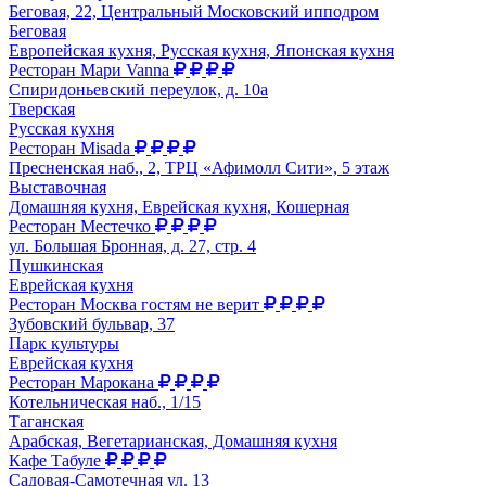
Беговая, 22, Центральный Московский ипподром
Беговая
Европейская кухня, Русская кухня, Японская кухня
Ресторан Мари Vanna
Спиридоньевский переулок, д. 10а
Тверская
Русская кухня
Ресторан Misada
Пресненская наб., 2, ТРЦ «Афимолл Сити», 5 этаж
Выставочная
Домашняя кухня, Еврейская кухня, Кошерная
Ресторан Местечко
ул. Большая Бронная, д. 27, стр. 4
Пушкинская
Еврейская кухня
Ресторан Москва гостям не верит
Зубовский бульвар, 37
Парк культуры
Еврейская кухня
Ресторан Марокана
Котельническая наб., 1/15
Таганская
Арабская, Вегетарианская, Домашняя кухня
Кафе Табуле
Садовая-Самотечная ул. 13