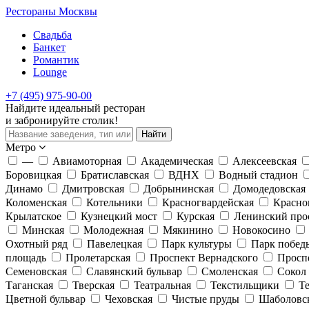
Рестораны Москвы
Свадьба
Банкет
Романтик
Lounge
+7 (495) 975-90-00
Найдите
идеальный
ресторан
и забронируйте столик!
Найти
Метро
—
Авиамоторная
Академическая
Алексеевская
Боровицкая
Братиславская
ВДНХ
Водный стадион
Динамо
Дмитровская
Добрынинская
Домодедовская
Коломенская
Котельники
Красногвардейская
Красно
Крылатское
Кузнецкий мост
Курская
Ленинский про
Минская
Молодежная
Мякинино
Новокосино
Охотный ряд
Павелецкая
Парк культуры
Парк побед
площадь
Пролетарская
Проспект Вернадского
Просп
Семеновская
Славянский бульвар
Смоленская
Сокол
Таганская
Тверская
Театральная
Текстильщики
Т
Цветной бульвар
Чеховская
Чистые пруды
Шаболовс