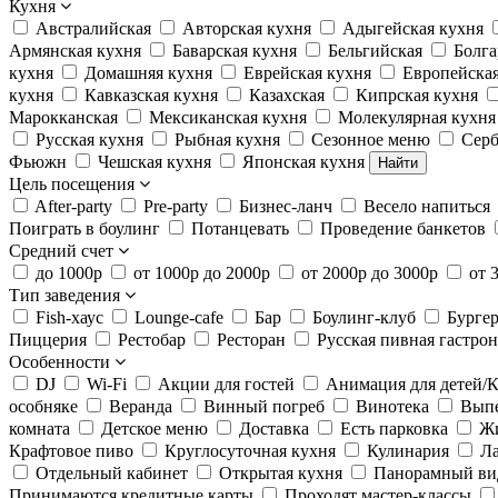
Кухня
Австралийская
Авторская кухня
Адыгейская кухня
Армянская кухня
Баварская кухня
Бельгийская
Болга
кухня
Домашняя кухня
Еврейская кухня
Европейская
кухня
Кавказская кухня
Казахская
Кипрская кухня
Марокканская
Мексиканская кухня
Молекулярная кухня
Русская кухня
Рыбная кухня
Сезонное меню
Серб
Фьюжн
Чешская кухня
Японская кухня
Найти
Цель посещения
After-party
Pre-party
Бизнес-ланч
Весело напиться
Поиграть в боулинг
Потанцевать
Проведение банкетов
Средний счет
до 1000р
от 1000р до 2000р
от 2000р до 3000р
от 
Тип заведения
Fish-хаус
Lounge-cafe
Бар
Боулинг-клуб
Бурге
Пиццерия
Рестобар
Ресторан
Русская пивная гастро
Особенности
DJ
Wi-Fi
Акции для гостей
Анимация для детей/К
особняке
Веранда
Винный погреб
Винотека
Вып
комната
Детское меню
Доставка
Есть парковка
Жи
Крафтовое пиво
Круглосуточная кухня
Кулинария
Л
Отдельный кабинет
Открытая кухня
Панорамный ви
Принимаются кредитные карты
Проходят мастер-классы