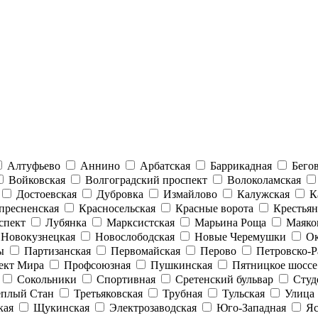
Алтуфьево
Аннино
Арбатская
Баррикадная
Бего
Войковская
Волгоградский проспект
Волоколамская
Достоевская
Дубровка
Измайлово
Калужская
К
пресненская
Красносельская
Красные ворота
Крестьян
спект
Лубянка
Марксистская
Марьина Роща
Маяко
Новокузнецкая
Новослободская
Новые Черемушки
Ок
ы
Партизанская
Первомайская
Перово
Петровско-Р
ект Мира
Профсоюзная
Пушкинская
Пятницкое шоссе
Сокольники
Спортивная
Сретенский бульвар
Студ
еплый Стан
Третьяковская
Трубная
Тульская
Улица 
кая
Щукинская
Электрозаводская
Юго-Западная
Яс