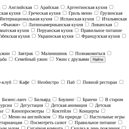
я
Английская
Арабская
Аргентинская кухня
ская кухня
Греческая кухня
Гриль меню
Грузинская
Интернациональная кухня
Испанская кухня
Итальянская
е «Фьюжн»
Латиноамериканская кухня
Ливанская
зиатская кухня
Перуанская кухня
Правильное питание
збекская кухня
Украинская кухня
Французская кухня
 ужин
Завтрак
Мальчишник
Познакомиться
ьба
Семейный ужин
Ужин с друзьями
Найти
е-клуб
Кафе
Необистро
Паб
Пивной ресторан
Бизнес-ланч
Бильярд
Боулинг
Бранчи
В старом
курсии
Дегустация
Детская анимация
Детская
ке
Кинопросмотры
Коктейли
Концерты
)
Меню на английском
На природе
Настольные игры
етарианцам
Посмотреть салют
Правильное питание
ным залом
Сигарная комната
Скидка в день рождения