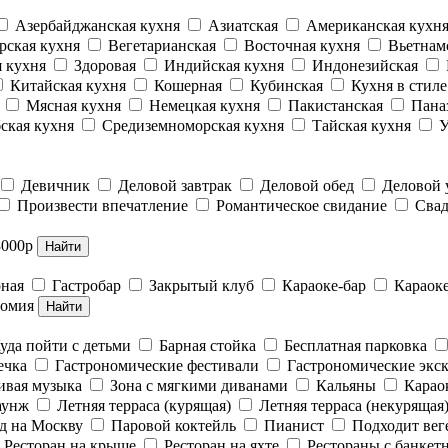
Азербайджанская кухня
Азиатская
Американская кухн
рская кухня
Вегетарианская
Восточная кухня
Вьетнам
 кухня
Здоровая
Индийская кухня
Индонезийская
Китайская кухня
Кошерная
Кубинская
Кухня в стил
Мясная кухня
Немецкая кухня
Пакистанская
Пана
ская кухня
Средиземноморская кухня
Тайская кухня
У
Девичник
Деловой завтрак
Деловой обед
Деловой
Произвести впечатление
Романтическое свидание
Свад
3000р
Найти
рная
Гастробар
Закрытый клуб
Караоке-бар
Караок
номия
Найти
уда пойти с детьми
Барная стойка
Бесплатная парковка
ечка
Гастрономические фестивали
Гастрономические экс
вая музыка
Зона с мягкими диванами
Кальяны
Карао
аунж
Летняя терраса (курящая)
Летняя терраса (некурящая
д на Москву
Паровой коктейль
Пианист
Подходит вег
Ресторан на крыше
Ресторан на яхте
Рестораны с банкет