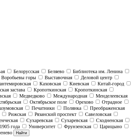
вая
Белорусская
Беляево
Библиотека им. Ленина
Воробьевы горы
Выставочная
Деловой центр
антемировская
Каховская
Киевская
Китай-город
ская застава
Кропоткинская
Кропоткинская
вская
Медведково
Международная
Менделеевская
тябрьская
Октябрьское поле
Орехово
Отрадное
азумовская
Печатники
Полянка
Преображенская
Рижская
Рязанский проспект
Савеловская
енческая
Сухаревская
Сухаревская
Сходненская
1905 года
Университет
Фрунзенская
Царицыно
енево
Найти