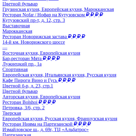
Цветной бульвар
Грузинская кухня, Европейская кухня, Марокканская
Ресторан Nofar / Нофар на Кутузовском
Кутузовский пр-т, д. 12, стр. 3
Выставочная
Марокканская
Ресторан Новорижская застава
14-й км. Новорижского шоссе
—
Восточная кухня, Европейская кухня
Бар-ресторан Мята
Лужнецкий пр., 1а
Спортивная
Европейская кухня, Итальянская кухня, Русская кухня
Кафе Пироги Вино и Гусь
Цветной б-р, д. 23, стр.1
Цветной бульвар
Авторская кухня, Европейская кухня
Ресторан Bolshoi
Петровка, 3/6, стр. 2
Тверская
Европейская кухня, Русская кухня, Французская кухня
Ресторан Нияма на Партизанской
Измайловское ш., д. 69г, ТЦ «Альбатрос»
Партизанская