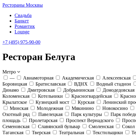
Рестораны Москвы
Свадьба
Банкет
Романтик
Lounge
+7 (495) 975-90-00
Ресторан Белуга
Метро
—
Авиамоторная
Академическая
Алексеевская
Боровицкая
Братиславская
ВДНХ
Водный стадион
Динамо
Дмитровская
Добрынинская
Домодедовская
Коломенская
Котельники
Красногвардейская
Красно
Крылатское
Кузнецкий мост
Курская
Ленинский про
Минская
Молодежная
Мякинино
Новокосино
Охотный ряд
Павелецкая
Парк культуры
Парк побед
площадь
Пролетарская
Проспект Вернадского
Просп
Семеновская
Славянский бульвар
Смоленская
Сокол
Таганская
Тверская
Театральная
Текстильщики
Т