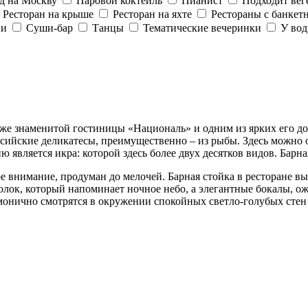
д на Москву
Паровой коктейль
Пианист
Подходит вег
Ресторан на крыше
Ресторан на яхте
Рестораны с банкет
ии
Суши-бар
Танцы
Тематические вечеринки
У во
таже знаменитой гостиницы «Националь» и одним из ярких его д
сийские деликатесы, преимущественно – из рыбы. Здесь можно о
 является икра: которой здесь более двух десятков видов. Барн
е внимание, продуман до мелочей. Барная стойка в ресторане в
лок, который напоминает ночное небо, а элегантные бокалы, о
монично смотрятся в окружении спокойных светло-голубых стен