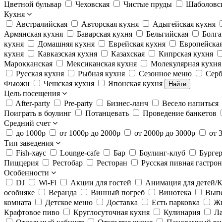
Цветной бульвар
Чеховская
Чистые пруды
Шаболовс
Кухня
Австралийская
Авторская кухня
Адыгейская кухня
Армянская кухня
Баварская кухня
Бельгийская
Болга
кухня
Домашняя кухня
Еврейская кухня
Европейская
кухня
Кавказская кухня
Казахская
Кипрская кухня
Марокканская
Мексиканская кухня
Молекулярная кухня
Русская кухня
Рыбная кухня
Сезонное меню
Серб
Фьюжн
Чешская кухня
Японская кухня
Найти
Цель посещения
After-party
Pre-party
Бизнес-ланч
Весело напиться
Поиграть в боулинг
Потанцевать
Проведение банкетов
Средний счет
до 1000р
от 1000р до 2000р
от 2000р до 3000р
от 
Тип заведения
Fish-хаус
Lounge-cafe
Бар
Боулинг-клуб
Бурге
Пиццерия
Рестобар
Ресторан
Русская пивная гастро
Особенности
DJ
Wi-Fi
Акции для гостей
Анимация для детей/К
особняке
Веранда
Винный погреб
Винотека
Вып
комната
Детское меню
Доставка
Есть парковка
Жи
Крафтовое пиво
Круглосуточная кухня
Кулинария
Л