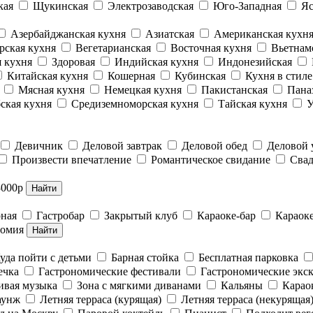
кая
Щукинская
Электрозаводская
Юго-Западная
Яс
Азербайджанская кухня
Азиатская
Американская кухн
рская кухня
Вегетарианская
Восточная кухня
Вьетнам
 кухня
Здоровая
Индийская кухня
Индонезийская
Китайская кухня
Кошерная
Кубинская
Кухня в стил
Мясная кухня
Немецкая кухня
Пакистанская
Пана
ская кухня
Средиземноморская кухня
Тайская кухня
У
Девичник
Деловой завтрак
Деловой обед
Деловой
Произвести впечатление
Романтическое свидание
Свад
3000р
Найти
рная
Гастробар
Закрытый клуб
Караоке-бар
Караок
номия
Найти
уда пойти с детьми
Барная стойка
Бесплатная парковка
ечка
Гастрономические фестивали
Гастрономические экс
вая музыка
Зона с мягкими диванами
Кальяны
Карао
аунж
Летняя терраса (курящая)
Летняя терраса (некурящая