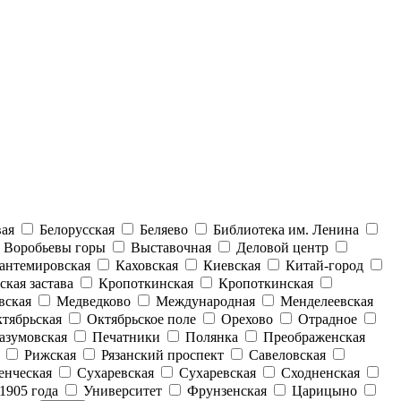
вая
Белорусская
Беляево
Библиотека им. Ленина
Воробьевы горы
Выставочная
Деловой центр
антемировская
Каховская
Киевская
Китай-город
ская застава
Кропоткинская
Кропоткинская
вская
Медведково
Международная
Менделеевская
тябрьская
Октябрьское поле
Орехово
Отрадное
азумовская
Печатники
Полянка
Преображенская
Рижская
Рязанский проспект
Савеловская
енческая
Сухаревская
Сухаревская
Сходненская
1905 года
Университет
Фрунзенская
Царицыно