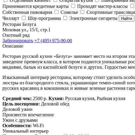
Отдельный кабинет
Открытая кухня
Панорамный ви
Принимаются кредитные карты
Проходят мастер-классы
Собственная пивоварня
Сомелье
Спортивные трансляц
Чиллаут
Шоу-программа
Электронные сигареты
Найти
Ресторан Белуга
Моховая ул., 15/1, стр.1
Охотный ряд
Забронировать
+7 (495) 975-90-00
Описание
Ресторан русской кухни «Белуга» занимает место на втором э
заведение премиум класса, в котором подаются уникальные рос
мидиями, балык из каспийской белуги и других. Гордостью меню
Изысканный интерьер ресторана, которому стоит уделить особо
люстры из благородного стекла, украшающие темно-синий пото
русских красавиц в кокошниках и живые зеленые растения гар
Средний чек:
2500 р.
Кухня:
Русская кухня, Рыбная кухня
Цель посещения:
Деловой обед
Деловой ужин
Произвести впечатление
Ужин с друзьями
Особенности:
Wi-Fi
Уникальный интерьер