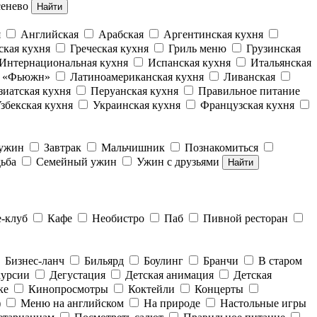
енево
Найти
я
Английская
Арабская
Аргентинская кухня
ская кухня
Греческая кухня
Гриль меню
Грузинская
Интернациональная кухня
Испанская кухня
Итальянская
е «Фьюжн»
Латиноамериканская кухня
Ливанская
зиатская кухня
Перуанская кухня
Правильное питание
збекская кухня
Украинская кухня
Французская кухня
 ужин
Завтрак
Мальчишник
Познакомиться
ьба
Семейный ужин
Ужин с друзьями
Найти
е-клуб
Кафе
Необистро
Паб
Пивной ресторан
Бизнес-ланч
Бильярд
Боулинг
Бранчи
В старом
курсии
Дегустация
Детская анимация
Детская
ке
Кинопросмотры
Коктейли
Концерты
)
Меню на английском
На природе
Настольные игры