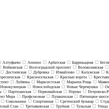
Алтуфьево
Аннино
Арбатская
Баррикадная
Бего
Войковская
Волгоградский проспект
Волоколамская
Достоевская
Дубровка
Измайлово
Калужская
К
пресненская
Красносельская
Красные ворота
Крестьян
спект
Лубянка
Марксистская
Марьина Роща
Маяко
Новокузнецкая
Новослободская
Новые Черемушки
Ок
ы
Партизанская
Первомайская
Перово
Петровско-Р
ект Мира
Профсоюзная
Пушкинская
Пятницкое шоссе
Сокольники
Спортивная
Сретенский бульвар
Студ
еплый Стан
Третьяковская
Трубная
Тульская
Улица 