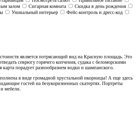
етарианцам
Посмотреть салют
Правильное питание
ным залом
Сигарная комната
Скидка в день рождения
ды
Уникальный интерьер
Фейс-контроль и дресс-код
остоинств является потрясающий вид на Красную площадь. Это
тведать севрюгу горячего копчения, судака с беломорскими
ая карта порадует разнообразием водки и шампанского.
ыполнена в виде громадной хрустальной икорницы! А еще здесь
жидающие гостей на безукоризненных скатертях. Портреты
 и мебели.