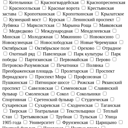
Котельники
Красногвардейская
Краснопресненская
Красносельская
Красные ворота
Крестьянская
застава
Кропоткинская
Кропоткинская
Крылатское
Кузнецкий мост
Курская
Ленинский проспект
Лубянка
Марксистская
Марьина Роща
Маяковская
Медведково
Международная
Менделеевская
Минская
Молодежная
Мякинино
Новокосино
Новокузнецкая
Новослободская
Новые Черемушки
Октябрьская
Октябрьское поле
Орехово
Отрадное
Охотный ряд
Павелецкая
Парк культуры
Парк
победы
Партизанская
Первомайская
Перово
Петровско-Разумовская
Печатники
Полянка
Преображенская площадь
Пролетарская
Проспект
Вернадского
Проспект Мира
Профсоюзная
Пушкинская
Пятницкое шоссе
Рижская
Рязанский
проспект
Савеловская
Семеновская
Славянский
бульвар
Смоленская
Сокол
Сокольники
Спортивная
Сретенский бульвар
Студенческая
Сухаревская
Сухаревская
Сходненская
Таганская
Тверская
Театральная
Текстильщики
Теплый
Стан
Третьяковская
Трубная
Тульская
Улица
1905 года
Университет
Фрунзенская
Царицыно