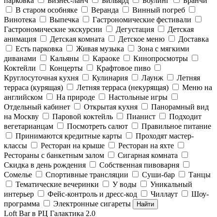
парковка
Бизнес-ланч
Бильярд
Боулинг
Бранчи
В старом особняке
Веранда
Винный погреб
Винотека
Выпечка
Гастрономические фестивали
Гастрономические экскурсии
Дегустация
Детская
анимация
Детская комната
Детское меню
Доставка
Есть парковка
Живая музыка
Зона с мягкими
диванами
Кальяны
Караоке
Кинопросмотры
Коктейли
Концерты
Крафтовое пиво
Круглосуточная кухня
Кулинария
Лаунж
Летняя
терраса (курящая)
Летняя терраса (некурящая)
Меню на
английском
На природе
Настольные игры
Отдельный кабинет
Открытая кухня
Панорамный вид
на Москву
Паровой коктейль
Пианист
Подходит
вегетарианцам
Посмотреть салют
Правильное питание
Принимаются кредитные карты
Проходят мастер-
классы
Ресторан на крыше
Ресторан на яхте
Рестораны с банкетным залом
Сигарная комната
Скидка в день рождения
Собственная пивоварня
Сомелье
Спортивные трансляции
Суши-бар
Танцы
Тематические вечеринки
У воды
Уникальный
интерьер
Фейс-контроль и дресс-код
Чиллаут
Шоу-
программа
Электронные сигареты
Найти
Loft Bar в РЦ Галактика 2.0