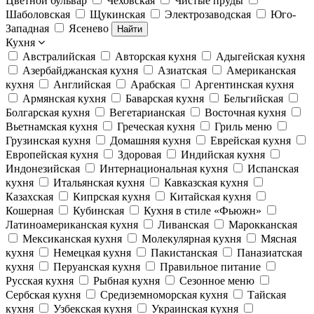
Цветной бульвар
Чеховская
Чистые пруды
Шаболовская
Щукинская
Электрозаводская
Юго-
Западная
Ясенево
Найти
Кухня
Австралийская
Авторская кухня
Адыгейская кухня
Азербайджанская кухня
Азиатская
Американская
кухня
Английская
Арабская
Аргентинская кухня
Армянская кухня
Баварская кухня
Бельгийская
Болгарская кухня
Вегетарианская
Восточная кухня
Вьетнамская кухня
Греческая кухня
Гриль меню
Грузинская кухня
Домашняя кухня
Еврейская кухня
Европейская кухня
Здоровая
Индийская кухня
Индонезийская
Интернациональная кухня
Испанская
кухня
Итальянская кухня
Кавказская кухня
Казахская
Кипрская кухня
Китайская кухня
Кошерная
Кубинская
Кухня в стиле «Фьюжн»
Латиноамериканская кухня
Ливанская
Марокканская
Мексиканская кухня
Молекулярная кухня
Мясная
кухня
Немецкая кухня
Пакистанская
Паназиатская
кухня
Перуанская кухня
Правильное питание
Русская кухня
Рыбная кухня
Сезонное меню
Сербская кухня
Средиземноморская кухня
Тайская
кухня
Узбекская кухня
Украинская кухня