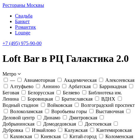
Рестораны Москвы
Свадьба
Банкет
Романтик
Lounge
+7 (495) 975-90-00
Loft Bar в РЦ Галактика 2.0
Метро
—
Авиамоторная
Академическая
Алексеевская
Алтуфьево
Аннино
Арбатская
Баррикадная
Беговая
Белорусская
Беляево
Библиотека им.
Ленина
Боровицкая
Братиславская
ВДНХ
Водный стадион
Войковская
Волгоградский проспект
Волоколамская
Воробьевы горы
Выставочная
Деловой центр
Динамо
Дмитровская
Добрынинская
Домодедовская
Достоевская
Дубровка
Измайлово
Калужская
Кантемировская
Каховская
Киевская
Китай-город
Коломенская