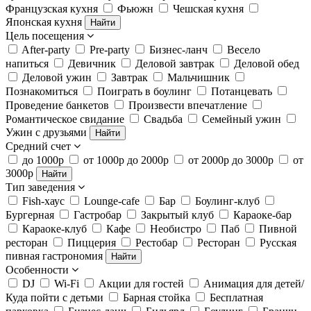
Французская кухня
Фьюжн
Чешская кухня
Японская кухня
Найти
Цель посещения
After-party
Pre-party
Бизнес-ланч
Весело
напиться
Девичник
Деловой завтрак
Деловой обед
Деловой ужин
Завтрак
Мальчишник
Познакомиться
Поиграть в боулинг
Потанцевать
Проведение банкетов
Произвести впечатление
Романтическое свидание
Свадьба
Семейный ужин
Ужин с друзьями
Найти
Средний счет
до 1000р
от 1000р до 2000р
от 2000р до 3000р
от
3000р
Найти
Тип заведения
Fish-хаус
Lounge-cafe
Бар
Боулинг-клуб
Бургерная
Гастробар
Закрытый клуб
Караоке-бар
Караоке-клуб
Кафе
Необистро
Паб
Пивной
ресторан
Пиццерия
Рестобар
Ресторан
Русская
пивная гастрономия
Найти
Особенности
DJ
Wi-Fi
Акции для гостей
Анимация для детей/
Куда пойти с детьми
Барная стойка
Бесплатная