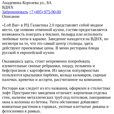
Академика Королева ул., 8А
ВДНХ
Забронировать
+7 (495) 975-90-00
Описание
«Loft Bar» в РЦ Галактика 2.0 представляет собой модное
место, где помимо отменной кухни, гостям предоставляется
возможность поиграть в боулинг, бильярд или исполнить
любимые хиты в караоке. Заведение находится на ВДНХ, но
несмотря на то, что это самый центр столицы, здесь
действуют приемлемые цены. В меню ресторана блюда
русской и европейской кухни.
Оказавшись здесь, стоит непременно попробовать
изумительные свиные ребрышки, пиццу, пельмени и
бефстроганов с картофелем. Из закусок популярностью
пользуются крылышки барбекю, кольца кальмаров, сырные
палочки, креветки и ассорти, рассчитанное на компанию.
Ресторан как следует из его названия, оформлен в стилистике
лофт. Пространство заведения отличает: кирпичная отделка
стен, наличие металлических труб под потолком, панорамные
окна и колонны из бетона. Уюта обстановке добавляют
комнатные растения в горшках, уютные клетчатые диваны и
фотоснимки в рамках.