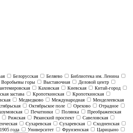
вая
Белорусская
Беляево
Библиотека им. Ленина
Воробьевы горы
Выставочная
Деловой центр
антемировская
Каховская
Киевская
Китай-город
ская застава
Кропоткинская
Кропоткинская
вская
Медведково
Международная
Менделеевская
тябрьская
Октябрьское поле
Орехово
Отрадное
азумовская
Печатники
Полянка
Преображенская
Рижская
Рязанский проспект
Савеловская
енческая
Сухаревская
Сухаревская
Сходненская
1905 года
Университет
Фрунзенская
Царицыно