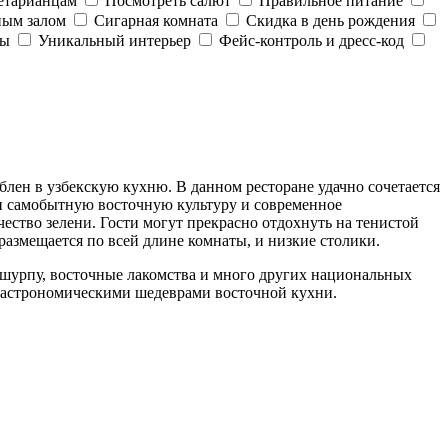
етарианцам
Посмотреть салют
Правильное питание
ным залом
Сигарная комната
Скидка в день рождения
ды
Уникальный интерьер
Фейс-контроль и дресс-код
лен в узбекскую кухню. В данном ресторане удачно сочетается
ти самобытную восточную культуру и современное
ество зелени. Гости могут прекрасно отдохнуть на тенистой
размещается по всей длине комнаты, и низкие столики.
ю шурпу, восточные лакомства и много других национальных
с гастрономическими шедеврами восточной кухни.