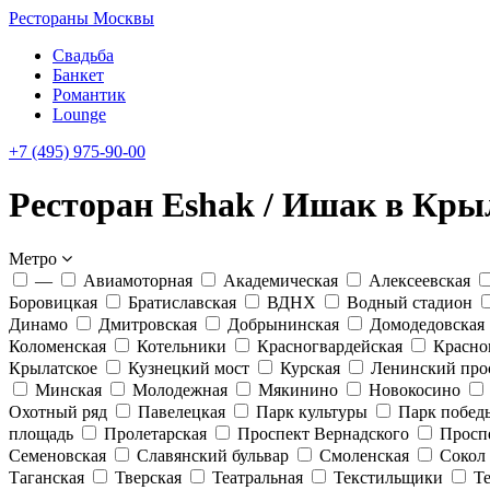
Рестораны Москвы
Свадьба
Банкет
Романтик
Lounge
+7 (495) 975-90-00
Ресторан Eshak / Ишак в Кры
Метро
—
Авиамоторная
Академическая
Алексеевская
Боровицкая
Братиславская
ВДНХ
Водный стадион
Динамо
Дмитровская
Добрынинская
Домодедовская
Коломенская
Котельники
Красногвардейская
Красно
Крылатское
Кузнецкий мост
Курская
Ленинский про
Минская
Молодежная
Мякинино
Новокосино
Охотный ряд
Павелецкая
Парк культуры
Парк побед
площадь
Пролетарская
Проспект Вернадского
Просп
Семеновская
Славянский бульвар
Смоленская
Сокол
Таганская
Тверская
Театральная
Текстильщики
Т