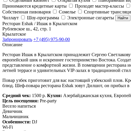
Отдельный кабинет
Открытая кухня
Панорамный ви
Принимаются кредитные карты
Проходят мастер-классы
Собственная пивоварня
Сомелье
Спортивные трансляц
Чиллаут
Шоу-программа
Электронные сигареты
Найти
Ресторан Eshak / Ишак в Крылатском
Рублевское ш., 42, стр. 1
Крылатское
Забронировать
+7 (495) 975-90-00
Описание
Ресторан Ишак в Крылатском принадлежит Сергею Светлакову и
европейский шик и искреннее гостеприимство Востока. Создат
представление о комфортной жизни. В помещении ресторана исп
летней террасе и удивительных VIP-залах в традиционной стил
Повар узбек приготовит для вас настоящий узбекский плов. К
блюд. Шеф-повара ресторана Eshak зовут Дилшот, он прибыл в
Средний чек:
1500 р.
Кухня:
Азербайджанская кухня, Европейс
Цель посещения:
Pre-party
Весело напиться
Девичник
Мальчишник
Особенности:
DJ
Wi-Fi