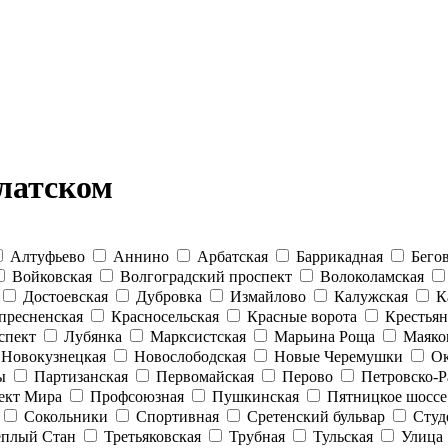
латском
Алтуфьево
Аннино
Арбатская
Баррикадная
Бего
Войковская
Волгоградский проспект
Волоколамская
Достоевская
Дубровка
Измайлово
Калужская
К
пресненская
Красносельская
Красные ворота
Крестьян
спект
Лубянка
Марксистская
Марьина Роща
Маяко
Новокузнецкая
Новослободская
Новые Черемушки
Ок
ы
Партизанская
Первомайская
Перово
Петровско-Р
ект Мира
Профсоюзная
Пушкинская
Пятницкое шоссе
Сокольники
Спортивная
Сретенский бульвар
Студ
еплый Стан
Третьяковская
Трубная
Тульская
Улица 