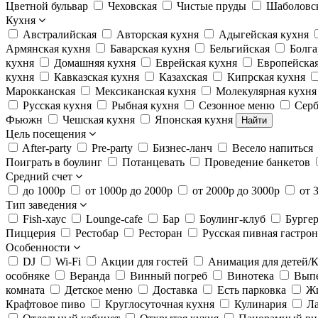
Цветной бульвар
Чеховская
Чистые пруды
Шаболовс
Кухня
Австралийская
Авторская кухня
Адыгейская кухня
Армянская кухня
Баварская кухня
Бельгийская
Болга
кухня
Домашняя кухня
Еврейская кухня
Европейская
кухня
Кавказская кухня
Казахская
Кипрская кухня
Марокканская
Мексиканская кухня
Молекулярная кухня
Русская кухня
Рыбная кухня
Сезонное меню
Серб
Фьюжн
Чешская кухня
Японская кухня
Найти
Цель посещения
After-party
Pre-party
Бизнес-ланч
Весело напиться
Поиграть в боулинг
Потанцевать
Проведение банкетов
Средний счет
до 1000р
от 1000р до 2000р
от 2000р до 3000р
от 
Тип заведения
Fish-хаус
Lounge-cafe
Бар
Боулинг-клуб
Бурге
Пиццерия
Рестобар
Ресторан
Русская пивная гастро
Особенности
DJ
Wi-Fi
Акции для гостей
Анимация для детей/К
особняке
Веранда
Винный погреб
Винотека
Вып
комната
Детское меню
Доставка
Есть парковка
Жи
Крафтовое пиво
Круглосуточная кухня
Кулинария
Л