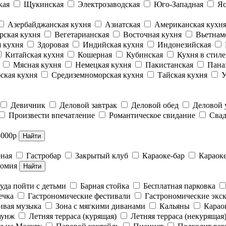
кая
Щукинская
Электрозаводская
Юго-Западная
Яс
Азербайджанская кухня
Азиатская
Американская кухн
рская кухня
Вегетарианская
Восточная кухня
Вьетнам
 кухня
Здоровая
Индийская кухня
Индонезийская
Китайская кухня
Кошерная
Кубинская
Кухня в стил
Мясная кухня
Немецкая кухня
Пакистанская
Пана
ская кухня
Средиземноморская кухня
Тайская кухня
У
Девичник
Деловой завтрак
Деловой обед
Деловой
Произвести впечатление
Романтическое свидание
Свад
3000р
Найти
рная
Гастробар
Закрытый клуб
Караоке-бар
Караок
номия
Найти
уда пойти с детьми
Барная стойка
Бесплатная парковка
ечка
Гастрономические фестивали
Гастрономические экс
вая музыка
Зона с мягкими диванами
Кальяны
Карао
аунж
Летняя терраса (курящая)
Летняя терраса (некурящая