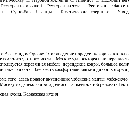
д на Москву
Паровой коктейль
Пианист
Подходит вег
Ресторан на крыше
Ресторан на яхте
Рестораны с банкет
ии
Суши-бар
Танцы
Тематические вечеринки
У во
 Александру Орлову. Это заведение порадует каждого, кто влюб
елям этого уютного места в Москве удалось идеально переплес
ользуется деревянная мебель, персидские ковры, большое колич
истике чайханы. Здесь есть комфортный мягкий диван, который 
роме того, здесь подают вкуснейшие узбекские манты, узбекску
 Москву из далекого и загадочного Ташкента, чтоб радовать Ва
кая кухня, Кавказская кухня