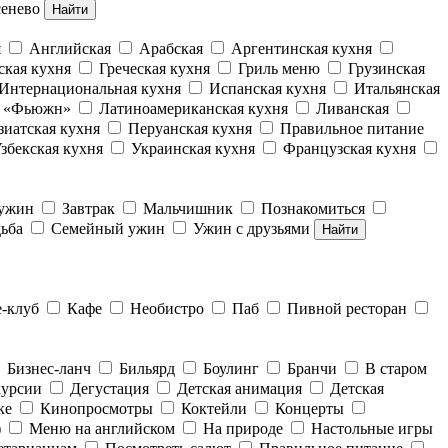
енево
Найти
я
Английская
Арабская
Аргентинская кухня
ская кухня
Греческая кухня
Гриль меню
Грузинская
Интернациональная кухня
Испанская кухня
Итальянская
е «Фьюжн»
Латиноамериканская кухня
Ливанская
зиатская кухня
Перуанская кухня
Правильное питание
збекская кухня
Украинская кухня
Французская кухня
 ужин
Завтрак
Мальчишник
Познакомиться
ьба
Семейный ужин
Ужин с друзьями
Найти
е-клуб
Кафе
Необистро
Паб
Пивной ресторан
Бизнес-ланч
Бильярд
Боулинг
Бранчи
В старом
курсии
Дегустация
Детская анимация
Детская
ке
Кинопросмотры
Коктейли
Концерты
)
Меню на английском
На природе
Настольные игры