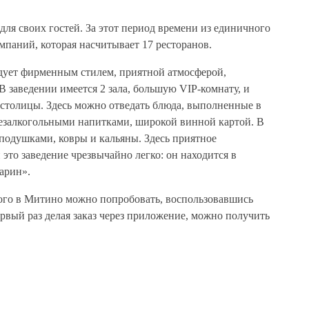
для своих гостей. За этот период времени из единичного
мпаний, которая насчитывает 17 ресторанов.
дует фирменным стилем, приятной атмосферой,
 заведении имеется 2 зала, большую VIP-комнату, и
столицы. Здесь можно отведать блюда, выполненные в
безалкогольными напитками, широкой винной картой. В
подушками, ковры и кальяны. Здесь приятное
то заведение чрезвычайно легко: он находится в
арин».
го в Митино можно попробовать, воспользовавшись
ервый раз делая заказ через приложение, можно получить
осещения:
Особенности:
ty
Анимация для детей/Куда