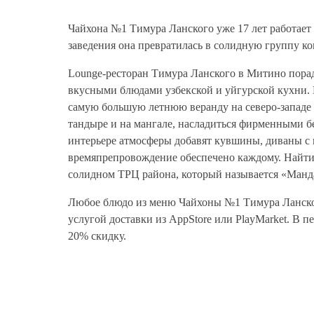
Чайхона №1 Тимура Ланского уже 17 лет работает 
заведения она превратилась в солидную группу ко
Lounge-ресторан Тимура Ланского в Митино пора
вкусными блюдами узбекской и уйгурской кухни. В
самую большую летнюю веранду на северо-западе 
тандыре и на мангале, насладиться фирменными 
интерьере атмосферы добавят кувшины, диваны с 
времяпрепровождение обеспечено каждому. Найти э
солидном ТРЦ района, который называется «Манд
Любое блюдо из меню Чайхоны №1 Тимура Ланско
услугой доставки из AppStore или PlayMarket. В п
20% скидку.
Средний чек:
Цель п
1500 р.
Pre-par