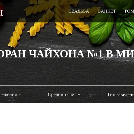
ы
СВАДЬБА
БАНКЕТ
РО
ОРАН ЧАЙХОНА №1 В М
осещения
Средний счет
Тип заведен