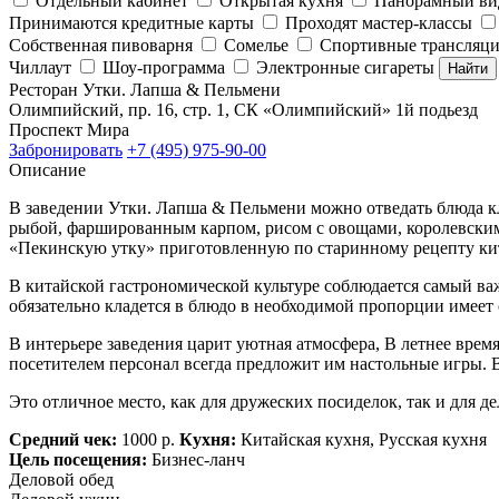
Отдельный кабинет
Открытая кухня
Панорамный ви
Принимаются кредитные карты
Проходят мастер-классы
Собственная пивоварня
Сомелье
Спортивные трансляц
Чиллаут
Шоу-программа
Электронные сигареты
Найти
Ресторан Утки. Лапша & Пельмени
Олимпийский, пр. 16, стр. 1, СК «Олимпийский» 1й подьезд
Проспект Мира
Забронировать
+7 (495) 975-90-00
Описание
В заведении Утки. Лапша & Пельмени можно отведать блюда кл
рыбой, фаршированным карпом, рисом с овощами, королевскими
«Пекинскую утку» приготовленную по старинному рецепту китай
В китайской гастрономической культуре соблюдается самый ва
обязательно кладется в блюдо в необходимой пропорции имеет 
В интерьере заведения царит уютная атмосфера, В летнее врем
посетителем персонал всегда предложит им настольные игры. В 
Это отличное место, как для дружеских посиделок, так и для 
Средний чек:
1000 р.
Кухня:
Китайская кухня, Русская кухня
Цель посещения:
Бизнес-ланч
Деловой обед