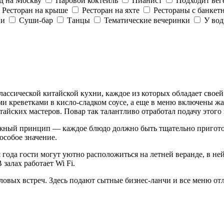
д на Москву
Паровой коктейль
Пианист
Подходит вег
Ресторан на крыше
Ресторан на яхте
Рестораны с банкет
ии
Суши-бар
Танцы
Тематические вечеринки
У во
ассической китайской кухни, каждое из которых обладает своей
 креветками в кисло-сладком соусе, а еще в меню включены жа
ских мастеров. Повар так талантливо отработал подачу этого к
жный принцип — каждое блюдо должно быть тщательно приготовл
особое значение.
я года гости могут уютно расположиться на летней веранде, в н
залах работает Wi Fi.
деловых встреч. Здесь подают сытные бизнес-ланчи и все меню 