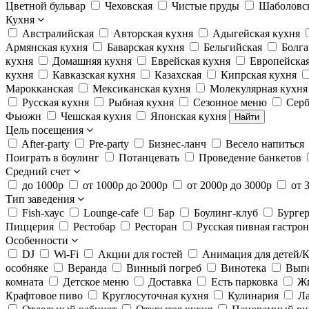
Цветной бульвар
Чеховская
Чистые пруды
Шаболовс
Кухня
Австралийская
Авторская кухня
Адыгейская кухня
Армянская кухня
Баварская кухня
Бельгийская
Болга
кухня
Домашняя кухня
Еврейская кухня
Европейская
кухня
Кавказская кухня
Казахская
Кипрская кухня
Марокканская
Мексиканская кухня
Молекулярная кухня
Русская кухня
Рыбная кухня
Сезонное меню
Серб
Фьюжн
Чешская кухня
Японская кухня
Найти
Цель посещения
After-party
Pre-party
Бизнес-ланч
Весело напиться
Поиграть в боулинг
Потанцевать
Проведение банкетов
Средний счет
до 1000р
от 1000р до 2000р
от 2000р до 3000р
от 
Тип заведения
Fish-хаус
Lounge-cafe
Бар
Боулинг-клуб
Бурге
Пиццерия
Рестобар
Ресторан
Русская пивная гастро
Особенности
DJ
Wi-Fi
Акции для гостей
Анимация для детей/К
особняке
Веранда
Винный погреб
Винотека
Вып
комната
Детское меню
Доставка
Есть парковка
Жи
Крафтовое пиво
Круглосуточная кухня
Кулинария
Л