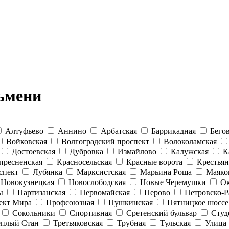
ьмени
Алтуфьево
Аннино
Арбатская
Баррикадная
Бего
Войковская
Волгоградский проспект
Волоколамская
Достоевская
Дубровка
Измайлово
Калужская
К
пресненская
Красносельская
Красные ворота
Крестьян
спект
Лубянка
Марксистская
Марьина Роща
Маяко
Новокузнецкая
Новослободская
Новые Черемушки
Ок
ы
Партизанская
Первомайская
Перово
Петровско-Р
ект Мира
Профсоюзная
Пушкинская
Пятницкое шоссе
Сокольники
Спортивная
Сретенский бульвар
Студ
еплый Стан
Третьяковская
Трубная
Тульская
Улица 