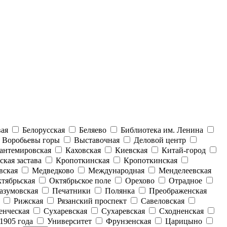
вая
Белорусская
Беляево
Библиотека им. Ленина
Воробьевы горы
Выставочная
Деловой центр
антемировская
Каховская
Киевская
Китай-город
ская застава
Кропоткинская
Кропоткинская
вская
Медведково
Международная
Менделеевская
тябрьская
Октябрьское поле
Орехово
Отрадное
азумовская
Печатники
Полянка
Преображенская
Рижская
Рязанский проспект
Савеловская
енческая
Сухаревская
Сухаревская
Сходненская
1905 года
Университет
Фрунзенская
Царицыно