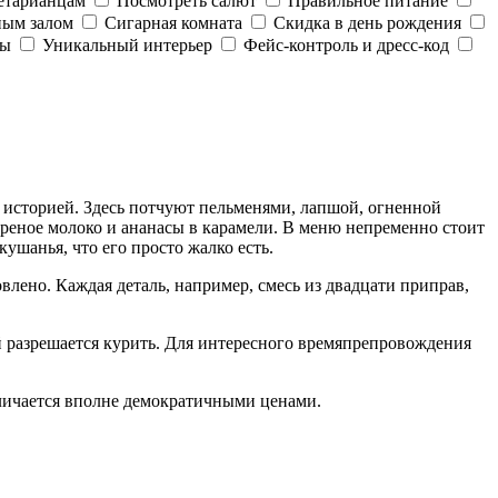
етарианцам
Посмотреть салют
Правильное питание
ным залом
Сигарная комната
Скидка в день рождения
ды
Уникальный интерьер
Фейс-контроль и дресс-код
 историей. Здесь потчуют пельменями, лапшой, огненной
реное молоко и ананасы в карамели. В меню непременно стоит
ушанья, что его просто жалко есть.
ено. Каждая деталь, например, смесь из двадцати приправ,
ей разрешается курить. Для интересного времяпрепровождения
отличается вполне демократичными ценами.