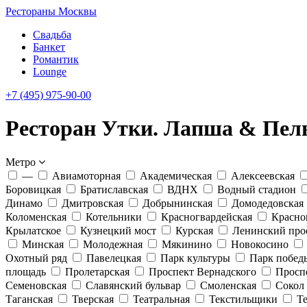
Рестораны Москвы
Свадьба
Банкет
Романтик
Lounge
+7 (495) 975-90-00
Ресторан Утки. Лапша & Пел
Метро
—
Авиамоторная
Академическая
Алексеевская
Боровицкая
Братиславская
ВДНХ
Водный стадион
Динамо
Дмитровская
Добрынинская
Домодедовская
Коломенская
Котельники
Красногвардейская
Красно
Крылатское
Кузнецкий мост
Курская
Ленинский про
Минская
Молодежная
Мякинино
Новокосино
Охотный ряд
Павелецкая
Парк культуры
Парк побед
площадь
Пролетарская
Проспект Вернадского
Просп
Семеновская
Славянский бульвар
Смоленская
Сокол
Таганская
Тверская
Театральная
Текстильщики
Т