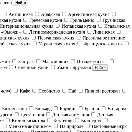
енево
Найти
я
Английская
Арабская
Аргентинская кухня
ская кухня
Греческая кухня
Гриль меню
Грузинская
Интернациональная кухня
Испанская кухня
Итальянская
е «Фьюжн»
Латиноамериканская кухня
Ливанская
зиатская кухня
Перуанская кухня
Правильное питание
збекская кухня
Украинская кухня
Французская кухня
 ужин
Завтрак
Мальчишник
Познакомиться
ьба
Семейный ужин
Ужин с друзьями
Найти
е-клуб
Кафе
Необистро
Паб
Пивной ресторан
Бизнес-ланч
Бильярд
Боулинг
Бранчи
В старом
курсии
Дегустация
Детская анимация
Детская
ке
Кинопросмотры
Коктейли
Концерты
)
Меню на английском
На природе
Настольные игры