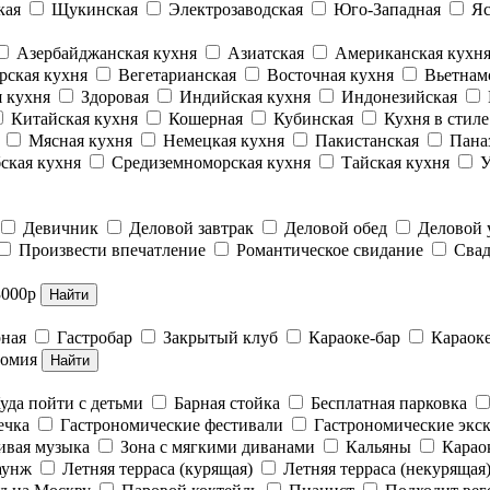
кая
Щукинская
Электрозаводская
Юго-Западная
Яс
Азербайджанская кухня
Азиатская
Американская кухн
рская кухня
Вегетарианская
Восточная кухня
Вьетнам
 кухня
Здоровая
Индийская кухня
Индонезийская
Китайская кухня
Кошерная
Кубинская
Кухня в стил
Мясная кухня
Немецкая кухня
Пакистанская
Пана
ская кухня
Средиземноморская кухня
Тайская кухня
У
Девичник
Деловой завтрак
Деловой обед
Деловой
Произвести впечатление
Романтическое свидание
Свад
3000р
Найти
рная
Гастробар
Закрытый клуб
Караоке-бар
Караок
номия
Найти
уда пойти с детьми
Барная стойка
Бесплатная парковка
ечка
Гастрономические фестивали
Гастрономические экс
вая музыка
Зона с мягкими диванами
Кальяны
Карао
аунж
Летняя терраса (курящая)
Летняя терраса (некурящая