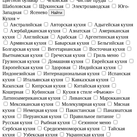
Цветной бульвар
Чеховская
Чистые пруды
Шаболовская
Щукинская
Электрозаводская
Юго-
Западная
Ясенево
Найти
Кухня
Австралийская
Авторская кухня
Адыгейская кухня
Азербайджанская кухня
Азиатская
Американская
кухня
Английская
Арабская
Аргентинская кухня
Армянская кухня
Баварская кухня
Бельгийская
Болгарская кухня
Вегетарианская
Восточная кухня
Вьетнамская кухня
Греческая кухня
Гриль меню
Грузинская кухня
Домашняя кухня
Еврейская кухня
Европейская кухня
Здоровая
Индийская кухня
Индонезийская
Интернациональная кухня
Испанская
кухня
Итальянская кухня
Кавказская кухня
Казахская
Кипрская кухня
Китайская кухня
Кошерная
Кубинская
Кухня в стиле «Фьюжн»
Латиноамериканская кухня
Ливанская
Марокканская
Мексиканская кухня
Молекулярная кухня
Мясная
кухня
Немецкая кухня
Пакистанская
Паназиатская
кухня
Перуанская кухня
Правильное питание
Русская кухня
Рыбная кухня
Сезонное меню
Сербская кухня
Средиземноморская кухня
Тайская
кухня
Узбекская кухня
Украинская кухня