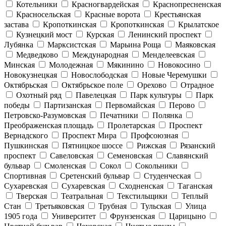
Котельники
Красногвардейская
Краснопресненская
Красносельская
Красные ворота
Крестьянская
застава
Кропоткинская
Кропоткинская
Крылатское
Кузнецкий мост
Курская
Ленинский проспект
Лубянка
Марксистская
Марьина Роща
Маяковская
Медведково
Международная
Менделеевская
Минская
Молодежная
Мякинино
Новокосино
Новокузнецкая
Новослободская
Новые Черемушки
Октябрьская
Октябрьское поле
Орехово
Отрадное
Охотный ряд
Павелецкая
Парк культуры
Парк
победы
Партизанская
Первомайская
Перово
Петровско-Разумовская
Печатники
Полянка
Преображенская площадь
Пролетарская
Проспект
Вернадского
Проспект Мира
Профсоюзная
Пушкинская
Пятницкое шоссе
Рижская
Рязанский
проспект
Савеловская
Семеновская
Славянский
бульвар
Смоленская
Сокол
Сокольники
Спортивная
Сретенский бульвар
Студенческая
Сухаревская
Сухаревская
Сходненская
Таганская
Тверская
Театральная
Текстильщики
Теплый
Стан
Третьяковская
Трубная
Тульская
Улица
1905 года
Университет
Фрунзенская
Царицыно