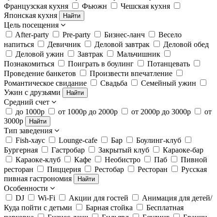
Французская кухня
Фьюжн
Чешская кухня
Японская кухня
Найти
Цель посещения
After-party
Pre-party
Бизнес-ланч
Весело
напиться
Девичник
Деловой завтрак
Деловой обед
Деловой ужин
Завтрак
Мальчишник
Познакомиться
Поиграть в боулинг
Потанцевать
Проведение банкетов
Произвести впечатление
Романтическое свидание
Свадьба
Семейный ужин
Ужин с друзьями
Найти
Средний счет
до 1000р
от 1000р до 2000р
от 2000р до 3000р
от
3000р
Найти
Тип заведения
Fish-хаус
Lounge-cafe
Бар
Боулинг-клуб
Бургерная
Гастробар
Закрытый клуб
Караоке-бар
Караоке-клуб
Кафе
Необистро
Паб
Пивной
ресторан
Пиццерия
Рестобар
Ресторан
Русская
пивная гастрономия
Найти
Особенности
DJ
Wi-Fi
Акции для гостей
Анимация для детей/
Куда пойти с детьми
Барная стойка
Бесплатная