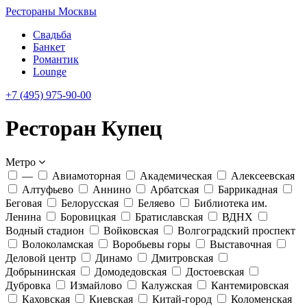
Рестораны Москвы
Свадьба
Банкет
Романтик
Lounge
+7 (495) 975-90-00
Ресторан Купец
Метро
—
Авиамоторная
Академическая
Алексеевская
Алтуфьево
Аннино
Арбатская
Баррикадная
Беговая
Белорусская
Беляево
Библиотека им.
Ленина
Боровицкая
Братиславская
ВДНХ
Водный стадион
Войковская
Волгоградский проспект
Волоколамская
Воробьевы горы
Выставочная
Деловой центр
Динамо
Дмитровская
Добрынинская
Домодедовская
Достоевская
Дубровка
Измайлово
Калужская
Кантемировская
Каховская
Киевская
Китай-город
Коломенская