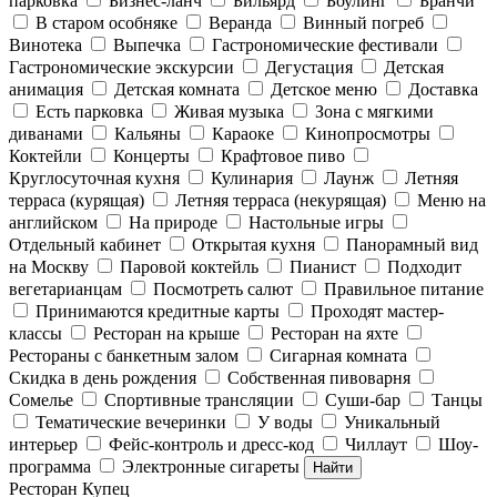
парковка
Бизнес-ланч
Бильярд
Боулинг
Бранчи
В старом особняке
Веранда
Винный погреб
Винотека
Выпечка
Гастрономические фестивали
Гастрономические экскурсии
Дегустация
Детская
анимация
Детская комната
Детское меню
Доставка
Есть парковка
Живая музыка
Зона с мягкими
диванами
Кальяны
Караоке
Кинопросмотры
Коктейли
Концерты
Крафтовое пиво
Круглосуточная кухня
Кулинария
Лаунж
Летняя
терраса (курящая)
Летняя терраса (некурящая)
Меню на
английском
На природе
Настольные игры
Отдельный кабинет
Открытая кухня
Панорамный вид
на Москву
Паровой коктейль
Пианист
Подходит
вегетарианцам
Посмотреть салют
Правильное питание
Принимаются кредитные карты
Проходят мастер-
классы
Ресторан на крыше
Ресторан на яхте
Рестораны с банкетным залом
Сигарная комната
Скидка в день рождения
Собственная пивоварня
Сомелье
Спортивные трансляции
Суши-бар
Танцы
Тематические вечеринки
У воды
Уникальный
интерьер
Фейс-контроль и дресс-код
Чиллаут
Шоу-
программа
Электронные сигареты
Найти
Ресторан Купец