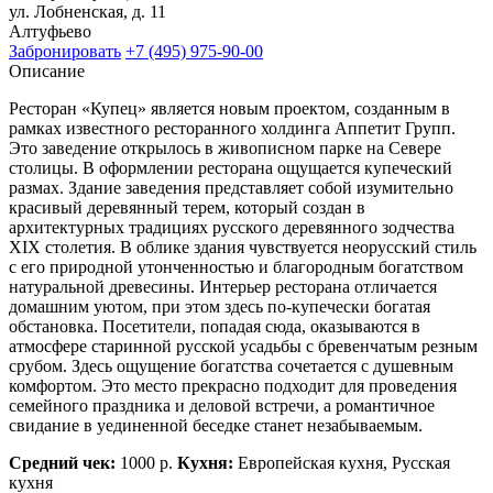
ул. Лобненская, д. 11
Алтуфьево
Забронировать
+7 (495) 975-90-00
Описание
Ресторан «Купец» является новым проектом, созданным в
рамках известного ресторанного холдинга Аппетит Групп.
Это заведение открылось в живописном парке на Севере
столицы. В оформлении ресторана ощущается купеческий
размах. Здание заведения представляет собой изумительно
красивый деревянный терем, который создан в
архитектурных традициях русского деревянного зодчества
XIX столетия. В облике здания чувствуется неорусский стиль
с его природной утонченностью и благородным богатством
натуральной древесины. Интерьер ресторана отличается
домашним уютом, при этом здесь по-купечески богатая
обстановка. Посетители, попадая сюда, оказываются в
атмосфере старинной русской усадьбы с бревенчатым резным
срубом. Здесь ощущение богатства сочетается с душевным
комфортом. Это место прекрасно подходит для проведения
семейного праздника и деловой встречи, а романтичное
свидание в уединенной беседке станет незабываемым.
Средний чек:
1000 р.
Кухня:
Европейская кухня, Русская
кухня