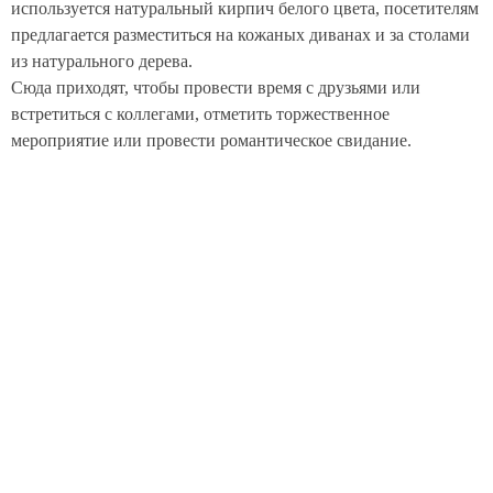
используется натуральный кирпич белого цвета, посетителям
предлагается разместиться на кожаных диванах и за столами
из натурального дерева.
Сюда приходят, чтобы провести время с друзьями или
встретиться с коллегами, отметить торжественное
мероприятие или провести романтическое свидание.
Средний чек:
500 р.
Кухня:
Грузинская кухня, Европейская кухня, Русская кухня
Цель посещения:
Деловой обед
Деловой ужин
Романтическое свидание