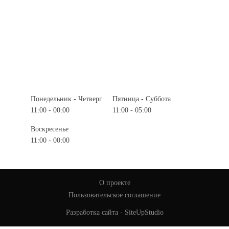
Особенности:
Wi-Fi
Барная стойка
Винотека
Детская анимация
Понедельник - Четверг
Пятница - Суббота
11:00 - 00:00
11:00 - 05:00
Воскресенье
11:00 - 00:00
О проекте
Пользовательское соглашение
Разработка сайта -
SiteUpStudio