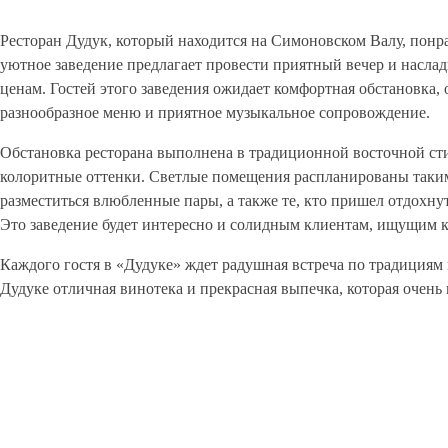
Ресторан Дудук, который находится на Симоновском Валу, понр
уютное заведение предлагает провести приятный вечер и насл
ценам. Гостей этого заведения ожидает комфортная обстановка
разнообразное меню и приятное музыкальное сопровождение.
Обстановка ресторана выполнена в традиционной восточной сти
колоритные оттенки. Светлые помещения распланированы таким
разместиться влюбленные пары, а также те, кто пришел отдохн
Это заведение будет интересно и солидным клиентам, ищущим 
Каждого гостя в «Дудуке» ждет радушная встреча по традициям 
Дудуке отличная винотека и прекрасная выпечка, которая очень 
Средний чек:
Цель посещения:
700 р.
Деловой обед
Деловой ужин
Произвести впечатлени
Кухня: