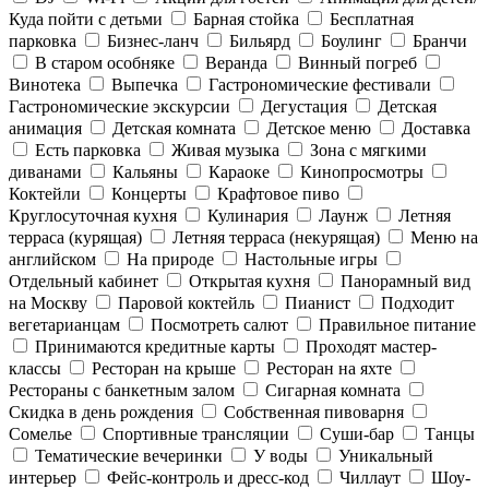
Куда пойти с детьми
Барная стойка
Бесплатная
парковка
Бизнес-ланч
Бильярд
Боулинг
Бранчи
В старом особняке
Веранда
Винный погреб
Винотека
Выпечка
Гастрономические фестивали
Гастрономические экскурсии
Дегустация
Детская
анимация
Детская комната
Детское меню
Доставка
Есть парковка
Живая музыка
Зона с мягкими
диванами
Кальяны
Караоке
Кинопросмотры
Коктейли
Концерты
Крафтовое пиво
Круглосуточная кухня
Кулинария
Лаунж
Летняя
терраса (курящая)
Летняя терраса (некурящая)
Меню на
английском
На природе
Настольные игры
Отдельный кабинет
Открытая кухня
Панорамный вид
на Москву
Паровой коктейль
Пианист
Подходит
вегетарианцам
Посмотреть салют
Правильное питание
Принимаются кредитные карты
Проходят мастер-
классы
Ресторан на крыше
Ресторан на яхте
Рестораны с банкетным залом
Сигарная комната
Скидка в день рождения
Собственная пивоварня
Сомелье
Спортивные трансляции
Суши-бар
Танцы
Тематические вечеринки
У воды
Уникальный
интерьер
Фейс-контроль и дресс-код
Чиллаут
Шоу-