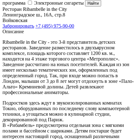
программа
Электронные сигареты
Найти
Ресторан Ribambelle in the City
Ленинградское ш., 16А, стр.8
Войковская
Забронировать
+7 (495) 975-90-00
Описание
Ribambelle in the City - это 3-й представитель детских
ресторанов. Заведение разместилось в двухъярусном
комплексе, площадь которого составляет 1200 кв. м.,
находится на 4 этаже торгового центра «Метрополис».
Заведение рассчитано на юных посетителей. Каждая из зон
имеет несколько тематических зон, оформленных под
определенный город. Так, при входе можно попасть в
Лондон, малыши от 3 до 8 лет могут отдохнуть в зоне «Пало-
Альто» Кремниевой долины. Детей развлекают
профессиональные аниматоры.
Подростков здесь ждут в звукоизолированных комнатах
Токио, оборудованных по последнему слову компьютерной
техники, а угощаться можно в кулинарной студии,
декорированной под Париж.
В «Рибамбель» предусмотрена отдельная зона с мягкими
полами и бассейном с шариками. Детям постарше будет
интересен настоящий город, оснащенный различными