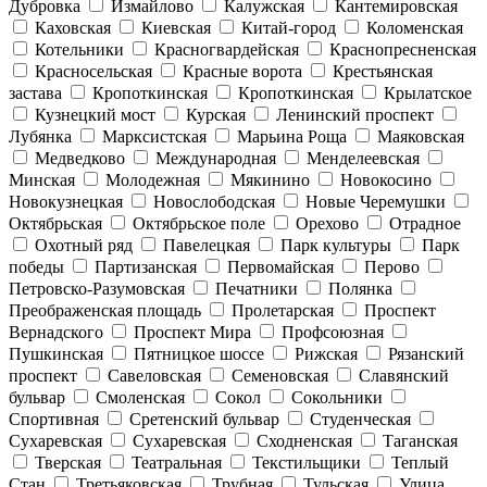
Дубровка
Измайлово
Калужская
Кантемировская
Каховская
Киевская
Китай-город
Коломенская
Котельники
Красногвардейская
Краснопресненская
Красносельская
Красные ворота
Крестьянская
застава
Кропоткинская
Кропоткинская
Крылатское
Кузнецкий мост
Курская
Ленинский проспект
Лубянка
Марксистская
Марьина Роща
Маяковская
Медведково
Международная
Менделеевская
Минская
Молодежная
Мякинино
Новокосино
Новокузнецкая
Новослободская
Новые Черемушки
Октябрьская
Октябрьское поле
Орехово
Отрадное
Охотный ряд
Павелецкая
Парк культуры
Парк
победы
Партизанская
Первомайская
Перово
Петровско-Разумовская
Печатники
Полянка
Преображенская площадь
Пролетарская
Проспект
Вернадского
Проспект Мира
Профсоюзная
Пушкинская
Пятницкое шоссе
Рижская
Рязанский
проспект
Савеловская
Семеновская
Славянский
бульвар
Смоленская
Сокол
Сокольники
Спортивная
Сретенский бульвар
Студенческая
Сухаревская
Сухаревская
Сходненская
Таганская
Тверская
Театральная
Текстильщики
Теплый
Стан
Третьяковская
Трубная
Тульская
Улица