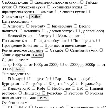
Сербская кухня
Средиземноморская кухня
Тайская
кухня
Узбекская кухня
Украинская кухня
Французская кухня
Фьюжн
Чешская кухня
Японская кухня
Найти
Цель посещения
After-party
Pre-party
Бизнес-ланч
Весело
напиться
Девичник
Деловой завтрак
Деловой обед
Деловой ужин
Завтрак
Мальчишник
Познакомиться
Поиграть в боулинг
Потанцевать
Проведение банкетов
Произвести впечатление
Романтическое свидание
Свадьба
Семейный ужин
Ужин с друзьями
Найти
Средний счет
до 1000р
от 1000р до 2000р
от 2000р до 3000р
от
3000р
Найти
Тип заведения
Fish-хаус
Lounge-cafe
Бар
Боулинг-клуб
Бургерная
Гастробар
Закрытый клуб
Караоке-бар
Караоке-клуб
Кафе
Необистро
Паб
Пивной
ресторан
Пиццерия
Рестобар
Ресторан
Русская
пивная гастрономия
Найти
Особенности
DJ
Wi-Fi
Акции для гостей
Анимация для детей/