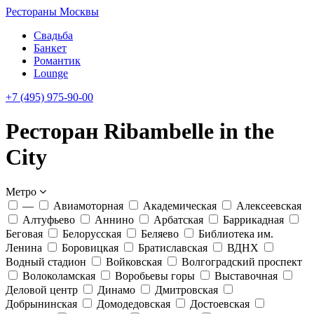
Рестораны Москвы
Свадьба
Банкет
Романтик
Lounge
+7 (495) 975-90-00
Ресторан Ribambelle in the
City
Метро
—
Авиамоторная
Академическая
Алексеевская
Алтуфьево
Аннино
Арбатская
Баррикадная
Беговая
Белорусская
Беляево
Библиотека им.
Ленина
Боровицкая
Братиславская
ВДНХ
Водный стадион
Войковская
Волгоградский проспект
Волоколамская
Воробьевы горы
Выставочная
Деловой центр
Динамо
Дмитровская
Добрынинская
Домодедовская
Достоевская