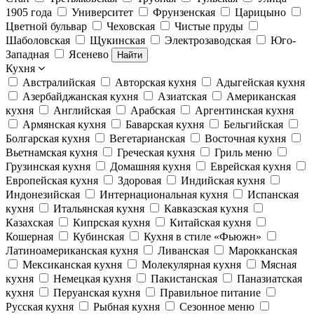
1905 года
Университет
Фрунзенская
Царицыно
Цветной бульвар
Чеховская
Чистые пруды
Шаболовская
Щукинская
Электрозаводская
Юго-
Западная
Ясенево
Найти
Кухня
Австралийская
Авторская кухня
Адыгейская кухня
Азербайджанская кухня
Азиатская
Американская
кухня
Английская
Арабская
Аргентинская кухня
Армянская кухня
Баварская кухня
Бельгийская
Болгарская кухня
Вегетарианская
Восточная кухня
Вьетнамская кухня
Греческая кухня
Гриль меню
Грузинская кухня
Домашняя кухня
Еврейская кухня
Европейская кухня
Здоровая
Индийская кухня
Индонезийская
Интернациональная кухня
Испанская
кухня
Итальянская кухня
Кавказская кухня
Казахская
Кипрская кухня
Китайская кухня
Кошерная
Кубинская
Кухня в стиле «Фьюжн»
Латиноамериканская кухня
Ливанская
Марокканская
Мексиканская кухня
Молекулярная кухня
Мясная
кухня
Немецкая кухня
Пакистанская
Паназиатская
кухня
Перуанская кухня
Правильное питание
Русская кухня
Рыбная кухня
Сезонное меню