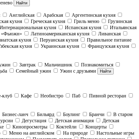
енево
Найти
я
Английская
Арабская
Аргентинская кухня
ская кухня
Греческая кухня
Гриль меню
Грузинская
Интернациональная кухня
Испанская кухня
Итальянская
е «Фьюжн»
Латиноамериканская кухня
Ливанская
зиатская кухня
Перуанская кухня
Правильное питание
збекская кухня
Украинская кухня
Французская кухня
 ужин
Завтрак
Мальчишник
Познакомиться
ьба
Семейный ужин
Ужин с друзьями
Найти
е-клуб
Кафе
Необистро
Паб
Пивной ресторан
Бизнес-ланч
Бильярд
Боулинг
Бранчи
В старом
курсии
Дегустация
Детская анимация
Детская
ке
Кинопросмотры
Коктейли
Концерты
)
Меню на английском
На природе
Настольные игры