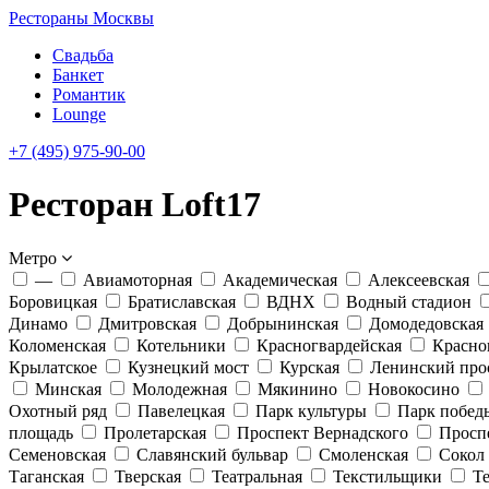
Рестораны Москвы
Свадьба
Банкет
Романтик
Lounge
+7 (495) 975-90-00
Ресторан Loft17
Метро
—
Авиамоторная
Академическая
Алексеевская
Боровицкая
Братиславская
ВДНХ
Водный стадион
Динамо
Дмитровская
Добрынинская
Домодедовская
Коломенская
Котельники
Красногвардейская
Красно
Крылатское
Кузнецкий мост
Курская
Ленинский про
Минская
Молодежная
Мякинино
Новокосино
Охотный ряд
Павелецкая
Парк культуры
Парк побед
площадь
Пролетарская
Проспект Вернадского
Просп
Семеновская
Славянский бульвар
Смоленская
Сокол
Таганская
Тверская
Театральная
Текстильщики
Т