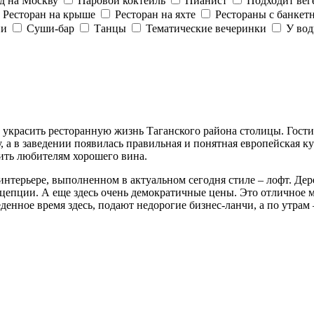
д на Москву
Паровой коктейль
Пианист
Подходит вег
Ресторан на крыше
Ресторан на яхте
Рестораны с банкет
ии
Суши-бар
Танцы
Тематические вечеринки
У во
и украсить ресторанную жизнь Таганского района столицы. Гости
а в заведении появилась правильная и понятная европейская кух
ить любителям хорошего вина.
интерьере, выполненном в актуальном сегодня стиле – лофт. Дер
цепции. А еще здесь очень демократичные цены. Это отличное ме
денное время здесь, подают недорогие бизнес-ланчи, а по утрам 