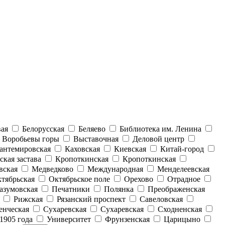
вая
Белорусская
Беляево
Библиотека им. Ленина
Воробьевы горы
Выставочная
Деловой центр
антемировская
Каховская
Киевская
Китай-город
ская застава
Кропоткинская
Кропоткинская
вская
Медведково
Международная
Менделеевская
тябрьская
Октябрьское поле
Орехово
Отрадное
азумовская
Печатники
Полянка
Преображенская
Рижская
Рязанский проспект
Савеловская
енческая
Сухаревская
Сухаревская
Сходненская
1905 года
Университет
Фрунзенская
Царицыно