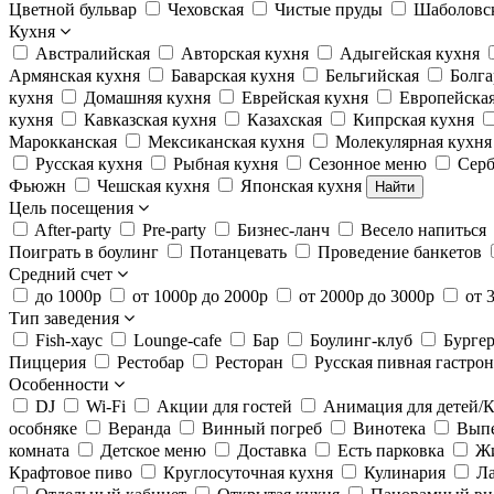
Цветной бульвар
Чеховская
Чистые пруды
Шаболовс
Кухня
Австралийская
Авторская кухня
Адыгейская кухня
Армянская кухня
Баварская кухня
Бельгийская
Болга
кухня
Домашняя кухня
Еврейская кухня
Европейская
кухня
Кавказская кухня
Казахская
Кипрская кухня
Марокканская
Мексиканская кухня
Молекулярная кухня
Русская кухня
Рыбная кухня
Сезонное меню
Серб
Фьюжн
Чешская кухня
Японская кухня
Найти
Цель посещения
After-party
Pre-party
Бизнес-ланч
Весело напиться
Поиграть в боулинг
Потанцевать
Проведение банкетов
Средний счет
до 1000р
от 1000р до 2000р
от 2000р до 3000р
от 
Тип заведения
Fish-хаус
Lounge-cafe
Бар
Боулинг-клуб
Бурге
Пиццерия
Рестобар
Ресторан
Русская пивная гастро
Особенности
DJ
Wi-Fi
Акции для гостей
Анимация для детей/К
особняке
Веранда
Винный погреб
Винотека
Вып
комната
Детское меню
Доставка
Есть парковка
Жи
Крафтовое пиво
Круглосуточная кухня
Кулинария
Л