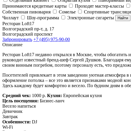
Отдельный кабинет
Открытая кухня
Панорамный ви
Принимаются кредитные карты
Проходят мастер-классы
Собственная пивоварня
Сомелье
Спортивные трансляц
Чиллаут
Шоу-программа
Электронные сигареты
Найти
Ресторан Loft17
Волгоградский пр-т, д. 17
Волгоградский проспект
Забронировать
+7 (495) 975-90-00
Описание
Ресторан Loft17 недавно открылся в Москве, чтобы обогатить 
руководит известный бренд-шеф Сергей Душков. Благодаря ему, 
своим винным погребом, поэтому персоналу есть, что предлож
Посетителей привлекает в этом заведении уютная атмосфера в 
оформление потолка – все это является признаками модной кон
Здесь каждому будет комфортно и весело. По будним дням в обе
Средний чек:
1000 р.
Кухня:
Европейская кухня
Цель посещения:
Бизнес-ланч
Весело напиться
Девичник
Завтрак
Особенности:
DJ
Wi-Fi