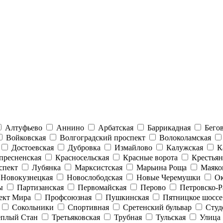
Алтуфьево
Аннино
Арбатская
Баррикадная
Бего
Войковская
Волгоградский проспект
Волоколамская
Достоевская
Дубровка
Измайлово
Калужская
К
пресненская
Красносельская
Красные ворота
Крестьян
спект
Лубянка
Марксистская
Марьина Роща
Маяко
Новокузнецкая
Новослободская
Новые Черемушки
Ок
ы
Партизанская
Первомайская
Перово
Петровско-Р
ект Мира
Профсоюзная
Пушкинская
Пятницкое шоссе
Сокольники
Спортивная
Сретенский бульвар
Студ
еплый Стан
Третьяковская
Трубная
Тульская
Улица 