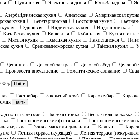
кая
Щукинская
Электрозаводская
Юго-Западная
Яс
Азербайджанская кухня
Азиатская
Американская кухн
рская кухня
Вегетарианская
Восточная кухня
Вьетнам
 кухня
Здоровая
Индийская кухня
Индонезийская
Китайская кухня
Кошерная
Кубинская
Кухня в стил
Мясная кухня
Немецкая кухня
Пакистанская
Пана
ская кухня
Средиземноморская кухня
Тайская кухня
У
Девичник
Деловой завтрак
Деловой обед
Деловой
Произвести впечатление
Романтическое свидание
Свад
3000р
Найти
рная
Гастробар
Закрытый клуб
Караоке-бар
Караок
номия
Найти
уда пойти с детьми
Барная стойка
Бесплатная парковка
ечка
Гастрономические фестивали
Гастрономические экс
вая музыка
Зона с мягкими диванами
Кальяны
Карао
аунж
Летняя терраса (курящая)
Летняя терраса (некурящая