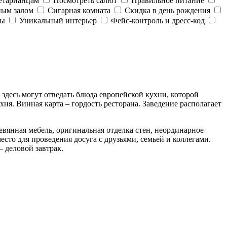
етарианцам
Посмотреть салют
Правильное питание
ным залом
Сигарная комната
Скидка в день рождения
ды
Уникальный интерьер
Фейс-контроль и дресс-код
 здесь могут отведать блюда европейской кухни, которой
ня. Винная карта – гордость ресторана. Заведение располагает
евянная мебель, оригинальная отделка стен, неординарное
сто для проведения досуга с друзьями, семьей и коллегами.
– деловой завтрак.