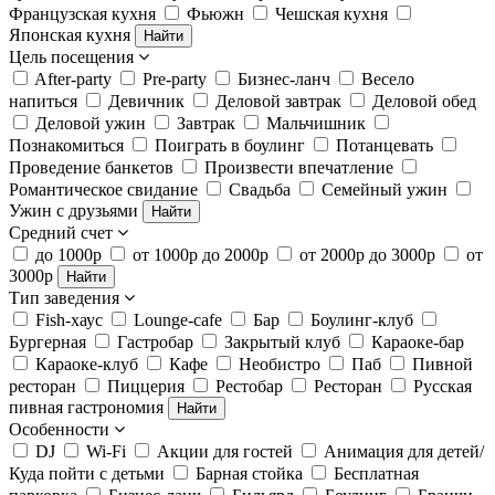
Французская кухня
Фьюжн
Чешская кухня
Японская кухня
Найти
Цель посещения
After-party
Pre-party
Бизнес-ланч
Весело
напиться
Девичник
Деловой завтрак
Деловой обед
Деловой ужин
Завтрак
Мальчишник
Познакомиться
Поиграть в боулинг
Потанцевать
Проведение банкетов
Произвести впечатление
Романтическое свидание
Свадьба
Семейный ужин
Ужин с друзьями
Найти
Средний счет
до 1000р
от 1000р до 2000р
от 2000р до 3000р
от
3000р
Найти
Тип заведения
Fish-хаус
Lounge-cafe
Бар
Боулинг-клуб
Бургерная
Гастробар
Закрытый клуб
Караоке-бар
Караоке-клуб
Кафе
Необистро
Паб
Пивной
ресторан
Пиццерия
Рестобар
Ресторан
Русская
пивная гастрономия
Найти
Особенности
DJ
Wi-Fi
Акции для гостей
Анимация для детей/
Куда пойти с детьми
Барная стойка
Бесплатная