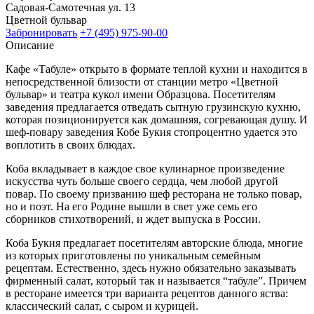
Садовая-Самотечная ул. 13
Цветной бульвар
Забронировать
+7 (495) 975-90-00
Описание
Кафе «Табуле» открыто в формате теплой кухни и находится в
непосредственной близости от станции метро «Цветной
бульвар» и театра кукол имени Образцова. Посетителям
заведения предлагается отведать сытную грузинскую кухню,
которая позиционируется как домашняя, согревающая душу. И
шеф-повару заведения Кобе Букия стопроцентно удается это
воплотить в своих блюдах.
Коба вкладывает в каждое свое кулинарное произведение
искусства чуть больше своего сердца, чем любой другой
повар. По своему призванию шеф ресторана не только повар,
но и поэт. На его Родине вышли в свет уже семь его
сборников стихотворений, и ждет выпуска в России.
Коба Букия предлагает посетителям авторские блюда, многие
из которых приготовлены по уникальным семейным
рецептам. Естественно, здесь нужно обязательно заказывать
фирменный салат, который так и называется “табуле”. Причем
в ресторане имеется три варианта рецептов данного яства:
классический салат, с сыром и курицей.