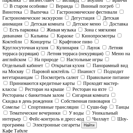
парковка
Бизнес-ланч
Бильярд
Боулинг
Бранчи
В старом особняке
Веранда
Винный погреб
Винотека
Выпечка
Гастрономические фестивали
Гастрономические экскурсии
Дегустация
Детская
анимация
Детская комната
Детское меню
Доставка
Есть парковка
Живая музыка
Зона с мягкими
диванами
Кальяны
Караоке
Кинопросмотры
Коктейли
Концерты
Крафтовое пиво
Круглосуточная кухня
Кулинария
Лаунж
Летняя
терраса (курящая)
Летняя терраса (некурящая)
Меню на
английском
На природе
Настольные игры
Отдельный кабинет
Открытая кухня
Панорамный вид
на Москву
Паровой коктейль
Пианист
Подходит
вегетарианцам
Посмотреть салют
Правильное питание
Принимаются кредитные карты
Проходят мастер-
классы
Ресторан на крыше
Ресторан на яхте
Рестораны с банкетным залом
Сигарная комната
Скидка в день рождения
Собственная пивоварня
Сомелье
Спортивные трансляции
Суши-бар
Танцы
Тематические вечеринки
У воды
Уникальный
интерьер
Фейс-контроль и дресс-код
Чиллаут
Шоу-
программа
Электронные сигареты
Найти
Кафе Табуле