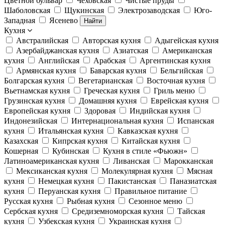
Цветной бульвар
Чеховская
Чистые пруды
Шаболовская
Щукинская
Электрозаводская
Юго-
Западная
Ясенево
Найти
Кухня
Австралийская
Авторская кухня
Адыгейская кухня
Азербайджанская кухня
Азиатская
Американская
кухня
Английская
Арабская
Аргентинская кухня
Армянская кухня
Баварская кухня
Бельгийская
Болгарская кухня
Вегетарианская
Восточная кухня
Вьетнамская кухня
Греческая кухня
Гриль меню
Грузинская кухня
Домашняя кухня
Еврейская кухня
Европейская кухня
Здоровая
Индийская кухня
Индонезийская
Интернациональная кухня
Испанская
кухня
Итальянская кухня
Кавказская кухня
Казахская
Кипрская кухня
Китайская кухня
Кошерная
Кубинская
Кухня в стиле «Фьюжн»
Латиноамериканская кухня
Ливанская
Марокканская
Мексиканская кухня
Молекулярная кухня
Мясная
кухня
Немецкая кухня
Пакистанская
Паназиатская
кухня
Перуанская кухня
Правильное питание
Русская кухня
Рыбная кухня
Сезонное меню
Сербская кухня
Средиземноморская кухня
Тайская
кухня
Узбекская кухня
Украинская кухня