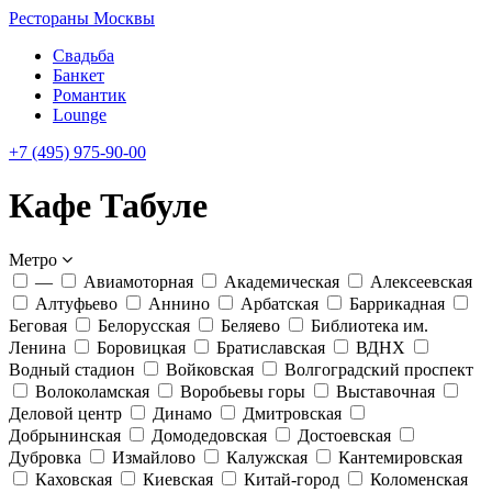
Рестораны Москвы
Свадьба
Банкет
Романтик
Lounge
+7 (495) 975-90-00
Кафе Табуле
Метро
—
Авиамоторная
Академическая
Алексеевская
Алтуфьево
Аннино
Арбатская
Баррикадная
Беговая
Белорусская
Беляево
Библиотека им.
Ленина
Боровицкая
Братиславская
ВДНХ
Водный стадион
Войковская
Волгоградский проспект
Волоколамская
Воробьевы горы
Выставочная
Деловой центр
Динамо
Дмитровская
Добрынинская
Домодедовская
Достоевская
Дубровка
Измайлово
Калужская
Кантемировская
Каховская
Киевская
Китай-город
Коломенская