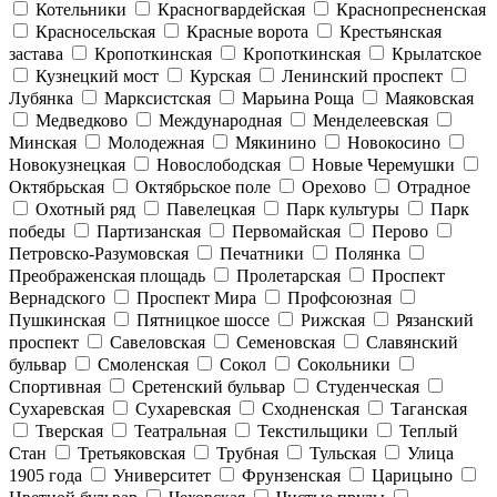
Котельники
Красногвардейская
Краснопресненская
Красносельская
Красные ворота
Крестьянская
застава
Кропоткинская
Кропоткинская
Крылатское
Кузнецкий мост
Курская
Ленинский проспект
Лубянка
Марксистская
Марьина Роща
Маяковская
Медведково
Международная
Менделеевская
Минская
Молодежная
Мякинино
Новокосино
Новокузнецкая
Новослободская
Новые Черемушки
Октябрьская
Октябрьское поле
Орехово
Отрадное
Охотный ряд
Павелецкая
Парк культуры
Парк
победы
Партизанская
Первомайская
Перово
Петровско-Разумовская
Печатники
Полянка
Преображенская площадь
Пролетарская
Проспект
Вернадского
Проспект Мира
Профсоюзная
Пушкинская
Пятницкое шоссе
Рижская
Рязанский
проспект
Савеловская
Семеновская
Славянский
бульвар
Смоленская
Сокол
Сокольники
Спортивная
Сретенский бульвар
Студенческая
Сухаревская
Сухаревская
Сходненская
Таганская
Тверская
Театральная
Текстильщики
Теплый
Стан
Третьяковская
Трубная
Тульская
Улица
1905 года
Университет
Фрунзенская
Царицыно