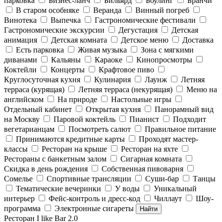
парковка
Бизнес-ланч
Бильярд
Боулинг
Бранчи
В старом особняке
Веранда
Винный погреб
Винотека
Выпечка
Гастрономические фестивали
Гастрономические экскурсии
Дегустация
Детская
анимация
Детская комната
Детское меню
Доставка
Есть парковка
Живая музыка
Зона с мягкими
диванами
Кальяны
Караоке
Кинопросмотры
Коктейли
Концерты
Крафтовое пиво
Круглосуточная кухня
Кулинария
Лаунж
Летняя
терраса (курящая)
Летняя терраса (некурящая)
Меню на
английском
На природе
Настольные игры
Отдельный кабинет
Открытая кухня
Панорамный вид
на Москву
Паровой коктейль
Пианист
Подходит
вегетарианцам
Посмотреть салют
Правильное питание
Принимаются кредитные карты
Проходят мастер-
классы
Ресторан на крыше
Ресторан на яхте
Рестораны с банкетным залом
Сигарная комната
Скидка в день рождения
Собственная пивоварня
Сомелье
Спортивные трансляции
Суши-бар
Танцы
Тематические вечеринки
У воды
Уникальный
интерьер
Фейс-контроль и дресс-код
Чиллаут
Шоу-
программа
Электронные сигареты
Найти
Ресторан I like Bar 2.0