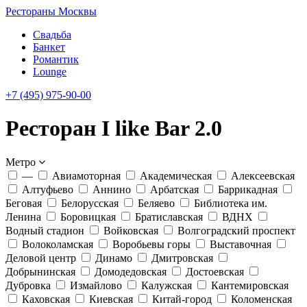
Рестораны Москвы
Свадьба
Банкет
Романтик
Lounge
+7 (495) 975-90-00
Ресторан I like Bar 2.0
Метро
—
Авиамоторная
Академическая
Алексеевская
Алтуфьево
Аннино
Арбатская
Баррикадная
Беговая
Белорусская
Беляево
Библиотека им.
Ленина
Боровицкая
Братиславская
ВДНХ
Водный стадион
Войковская
Волгоградский проспект
Волоколамская
Воробьевы горы
Выставочная
Деловой центр
Динамо
Дмитровская
Добрынинская
Домодедовская
Достоевская
Дубровка
Измайлово
Калужская
Кантемировская
Каховская
Киевская
Китай-город
Коломенская