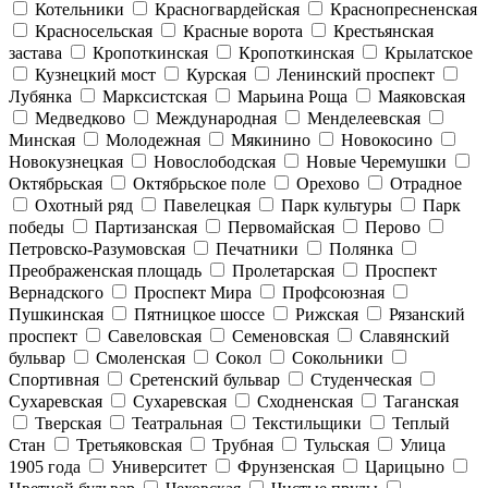
Котельники
Красногвардейская
Краснопресненская
Красносельская
Красные ворота
Крестьянская
застава
Кропоткинская
Кропоткинская
Крылатское
Кузнецкий мост
Курская
Ленинский проспект
Лубянка
Марксистская
Марьина Роща
Маяковская
Медведково
Международная
Менделеевская
Минская
Молодежная
Мякинино
Новокосино
Новокузнецкая
Новослободская
Новые Черемушки
Октябрьская
Октябрьское поле
Орехово
Отрадное
Охотный ряд
Павелецкая
Парк культуры
Парк
победы
Партизанская
Первомайская
Перово
Петровско-Разумовская
Печатники
Полянка
Преображенская площадь
Пролетарская
Проспект
Вернадского
Проспект Мира
Профсоюзная
Пушкинская
Пятницкое шоссе
Рижская
Рязанский
проспект
Савеловская
Семеновская
Славянский
бульвар
Смоленская
Сокол
Сокольники
Спортивная
Сретенский бульвар
Студенческая
Сухаревская
Сухаревская
Сходненская
Таганская
Тверская
Театральная
Текстильщики
Теплый
Стан
Третьяковская
Трубная
Тульская
Улица
1905 года
Университет
Фрунзенская
Царицыно