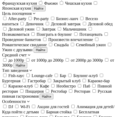
Французская кухня
Фьюжн
Чешская кухня
Японская кухня
Найти
Цель посещения
After-party
Pre-party
Бизнес-ланч
Весело
напиться
Девичник
Деловой завтрак
Деловой обед
Деловой ужин
Завтрак
Мальчишник
Познакомиться
Поиграть в боулинг
Потанцевать
Проведение банкетов
Произвести впечатление
Романтическое свидание
Свадьба
Семейный ужин
Ужин с друзьями
Найти
Средний счет
до 1000р
от 1000р до 2000р
от 2000р до 3000р
от
3000р
Найти
Тип заведения
Fish-хаус
Lounge-cafe
Бар
Боулинг-клуб
Бургерная
Гастробар
Закрытый клуб
Караоке-бар
Караоке-клуб
Кафе
Необистро
Паб
Пивной
ресторан
Пиццерия
Рестобар
Ресторан
Русская
пивная гастрономия
Найти
Особенности
DJ
Wi-Fi
Акции для гостей
Анимация для детей/
Куда пойти с детьми
Барная стойка
Бесплатная