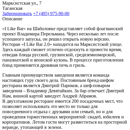
Марксистская ул., 7
Таганская
Забронировать
+7 (495) 975-90-00
Описание
«I Like Bar» на Шаболовке представляет собой флагманский
проект Владимира Перельмана. Через несколько лет после
успешного запуска, он решил открыть новую версию.
Ресторан «I Like Bar 2.0» находится на Марксистской улице.
Здесь каждый сможет отлично отдохнуть и провести время,
отведав блюда русской, грузинской, средиземноморской,
паназиатской и японской кухонь. В процессе приготовления
блюд применяется дровяная печь и гриль.
Главным преимуществом заведения является команда
настоящих гуру своего дела. Постоянным бренд-шефом
ресторана является Дмитрий Париков, а шеф-поваром
заведения – Владимир Девятайкин. За бар отвечает Дмитрий
Нам, винной картой заведует Андрей Абрамов.
В двухэтажном ресторане имеется 200 посадочных мест, что
позволяет использовать это место не только для
повседневного отдыха с друзьями или семьей, но и для
проведения торжественных мероприятий: свадеб, юбилеев и
корпоративов. Летом гости могут разместиться на просторной
веранде, утопающей в зелени.