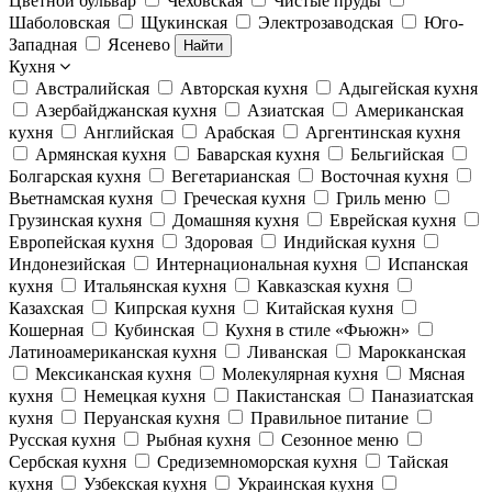
Цветной бульвар
Чеховская
Чистые пруды
Шаболовская
Щукинская
Электрозаводская
Юго-
Западная
Ясенево
Найти
Кухня
Австралийская
Авторская кухня
Адыгейская кухня
Азербайджанская кухня
Азиатская
Американская
кухня
Английская
Арабская
Аргентинская кухня
Армянская кухня
Баварская кухня
Бельгийская
Болгарская кухня
Вегетарианская
Восточная кухня
Вьетнамская кухня
Греческая кухня
Гриль меню
Грузинская кухня
Домашняя кухня
Еврейская кухня
Европейская кухня
Здоровая
Индийская кухня
Индонезийская
Интернациональная кухня
Испанская
кухня
Итальянская кухня
Кавказская кухня
Казахская
Кипрская кухня
Китайская кухня
Кошерная
Кубинская
Кухня в стиле «Фьюжн»
Латиноамериканская кухня
Ливанская
Марокканская
Мексиканская кухня
Молекулярная кухня
Мясная
кухня
Немецкая кухня
Пакистанская
Паназиатская
кухня
Перуанская кухня
Правильное питание
Русская кухня
Рыбная кухня
Сезонное меню
Сербская кухня
Средиземноморская кухня
Тайская
кухня
Узбекская кухня
Украинская кухня