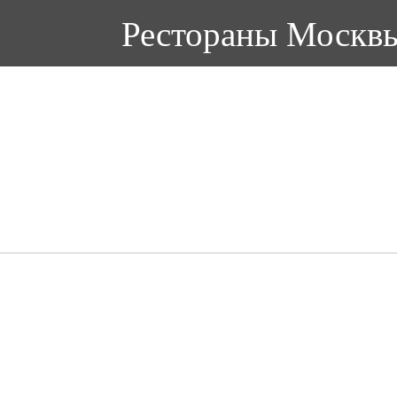
Рестораны Москв
Метро
Кухня
Цель п