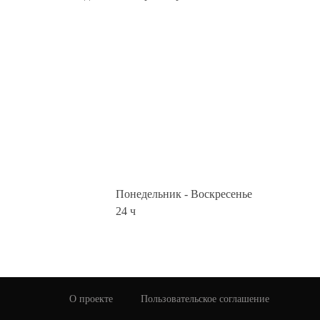
Средний чек:
Цель п
799 р.
Бизнес
Произв
Романт
Кухня:
Авторская кухня,
Европейская кухня
Понедельник - Воскресенье
24 ч
О проекте
Пользовательское соглашение