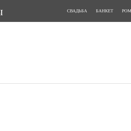
ы
СВАДЬБА
БАНКЕТ
РО
КАФЕ УЮТНОЕ МЕСТО
осещения
Средний счет
Тип заведен