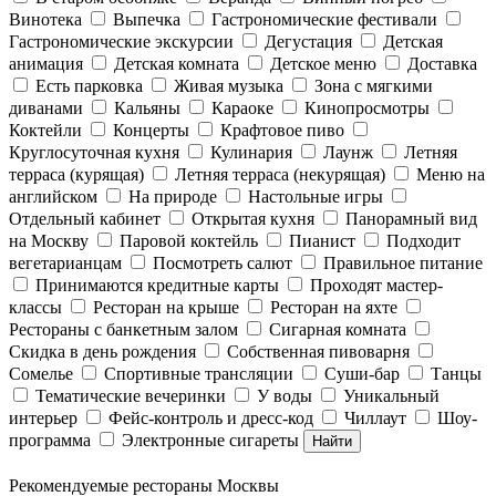
Винотека
Выпечка
Гастрономические фестивали
Гастрономические экскурсии
Дегустация
Детская
анимация
Детская комната
Детское меню
Доставка
Есть парковка
Живая музыка
Зона с мягкими
диванами
Кальяны
Караоке
Кинопросмотры
Коктейли
Концерты
Крафтовое пиво
Круглосуточная кухня
Кулинария
Лаунж
Летняя
терраса (курящая)
Летняя терраса (некурящая)
Меню на
английском
На природе
Настольные игры
Отдельный кабинет
Открытая кухня
Панорамный вид
на Москву
Паровой коктейль
Пианист
Подходит
вегетарианцам
Посмотреть салют
Правильное питание
Принимаются кредитные карты
Проходят мастер-
классы
Ресторан на крыше
Ресторан на яхте
Рестораны с банкетным залом
Сигарная комната
Скидка в день рождения
Собственная пивоварня
Сомелье
Спортивные трансляции
Суши-бар
Танцы
Тематические вечеринки
У воды
Уникальный
интерьер
Фейс-контроль и дресс-код
Чиллаут
Шоу-
программа
Электронные сигареты
Найти
Рекомендуемые рестораны Москвы