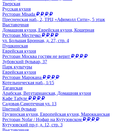
Тверская
Русская кухня
Ресторан Misada
Пресненская наб., 2, ТРЦ «Афимолл Сити», 5 этаж
Выставочная
Домашняя кухня, Еврейская кухня, Кошерная
Ресторан Местечко
ул. Большая Бронная, д. 27, стр. 4
Пушкинская
Еврейская кухня
Ресторан Москва гостям не верит
Зубовский бульвар, 37
Парк культуры
Еврейская кухня
Ресторан Марокана
Котельническая наб., 1/15
Таганская
Арабская, Вегетарианская, Домашняя кухня
Кафе Табуле
Садовая-Самотечная ул. 13
Цветной бульвар
Грузинская кухня, Европейская кухня, Марокканская
Ресторан Nofar / Нофар на Кутузовском
Кутузовский пр-т, д. 12, стр. 3
Выставочная