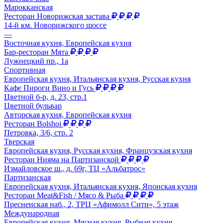
Марокканская
Ресторан Новорижская застава
14-й км. Новорижского шоссе
—
Восточная кухня, Европейская кухня
Бар-ресторан Мята
Лужнецкий пр., 1а
Спортивная
Европейская кухня, Итальянская кухня, Русская кухня
Кафе Пироги Вино и Гусь
Цветной б-р, д. 23, стр.1
Цветной бульвар
Авторская кухня, Европейская кухня
Ресторан Bolshoi
Петровка, 3/6, стр. 2
Тверская
Европейская кухня, Русская кухня, Французская кухня
Ресторан Нияма на Партизанской
Измайловское ш., д. 69г, ТЦ «Альбатрос»
Партизанская
Европейская кухня, Итальянская кухня, Японская кухня
Ресторан Meat&Fish / Мясо & Рыба
Пресненская наб., 2, ТРЦ «Афимолл Сити», 5 этаж
Международная
Европейская кухня, Мясная кухня, Рыбная кухня