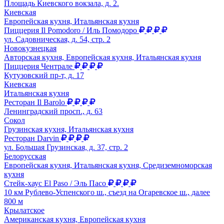
Площадь Киевского вокзала, д. 2.
Киевская
Европейская кухня, Итальянская кухня
Пиццерия Il Pomodoro / Иль Помодоро
ул. Садовническая, д. 54, стр. 2
Новокузнецкая
Авторская кухня, Европейская кухня, Итальянская кухня
Пиццерия Чентрале
Кутузовский пр-т, д. 17
Киевская
Итальянская кухня
Ресторан Il Barolo
Ленинградский просп., д. 63
Сокол
Грузинская кухня, Итальянская кухня
Ресторан Darvin
ул. Большая Грузинская, д. 37, стр. 2
Белорусская
Европейская кухня, Итальянская кухня, Средиземноморская
кухня
Стейк-хаус El Paso / Эль Пасо
10 км Рублево-Успенcкого ш., съезд на Огаревское ш., далее
800 м
Крылатское
Американская кухня, Европейская кухня