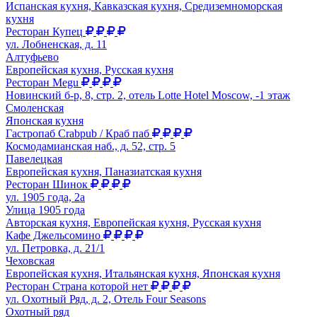
Испанская кухня, Кавказская кухня, Средиземноморская
кухня
Ресторан Купец
ул. Лобненская, д. 11
Алтуфьево
Европейская кухня, Русская кухня
Ресторан Megu
Новинский б-р, 8, стр. 2, отель Lotte Hotel Moscow, -1 этаж
Смоленская
Японская кухня
Гастропаб Crabpub / Краб паб
Космодамианская наб., д. 52, стр. 5
Павелецкая
Европейская кухня, Паназиатская кухня
Ресторан Шинок
ул. 1905 года, 2а
Улица 1905 года
Авторская кухня, Европейская кухня, Русская кухня
Кафе Джельсомино
ул. Петровка, д. 21/1
Чеховская
Европейская кухня, Итальянская кухня, Японская кухня
Ресторан Страна которой нет
ул. Охотный Ряд, д. 2, Отель Four Seasons
Охотный ряд