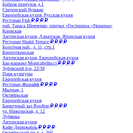
Бобров переулок д.1
Сретенский бульвар
Европейская кухня, Русская кухня
Ресторан Fish
наб. Тараса Шевченко, причал «Гостиница «Украина»
Киевская
Авторская кухня, Азиатская, Японская кухня
Ресторан Shakti Terrace
Болотная наб., д. 11, стр.1
Кропоткинская
Авторская кухня, Европейская кухня
Бар-караоке Monicabellucci
Зубовский б-р, 22/39
Парк культуры
Европейская кухня
Ресторан Жирафф
Мытная, 1
Октябрьская
Европейская кухня
Банкетный зал Rooftop
ул. Никольская, д. 12
Лубянка
Авторская кухня
Кафе Дирижабль
Октябрьский пр-т, д. 366