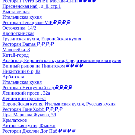
Ресторан Тутто Бене в Москва-Сити
Пресненская наб., д. 8, стр.1
Выставочная
Итальянская кухня
Ресторан Генацвале VIP
Остоженка, 14/2
Кропоткинская
Грузинская кухня, Европейская кухня
Ресторан Damas
Маросейка, 8
Китай-город
Арабская, Европейская кухня, Средиземноморская кухня
Винный рынок на Никитском
Никитский б-р, 8а
Арбатская
Итальянская кухня
Ресторан Нескучный сад
Ленинский просп., 32а
Ленинский проспект
Европейская кухня, Итальянская кухня, Русская кухня
Ресторан ГринХофф
Пр-т Маршала Жукова, 59
Крылатское
Авторская кухня, Фьюжн
Ресторан Джолли Дог Паб