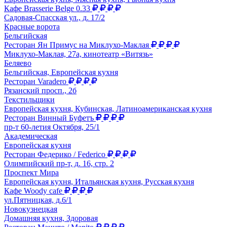
Кафе Brasserie Belge 0.33
Садовая-Спасская ул., д. 17/2
Красные ворота
Бельгийская
Ресторан Ян Примус на Миклухо-Маклая
Миклухо-Маклая, 27а, кинотеатр «Витязь»
Беляево
Бельгийская, Европейская кухня
Ресторан Varadero
Рязанский просп., 2б
Текстильщики
Европейская кухня, Кубинская, Латиноамериканская кухня
Ресторан Винный Буфетъ
пр-т 60-летия Октября, 25/1
Академическая
Европейская кухня
Ресторан Федерико / Federico
Олимпийский пр-т, д. 16, стр. 2
Проспект Мира
Европейская кухня, Итальянская кухня, Русская кухня
Кафе Woody cafe
ул.Пятницкая, д.6/1
Новокузнецкая
Домашняя кухня, Здоровая