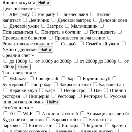
Японская кухня
Найти
Цель посещения
After-party
Pre-party
Бизнес-ланч
Весело
напиться
Девичник
Деловой завтрак
Деловой обед
Деловой ужин
Завтрак
Мальчишник
Познакомиться
Поиграть в боулинг
Потанцевать
Проведение банкетов
Произвести впечатление
Романтическое свидание
Свадьба
Семейный ужин
Ужин с друзьями
Найти
Средний счет
до 1000р
от 1000р до 2000р
от 2000р до 3000р
от
3000р
Найти
Тип заведения
Fish-хаус
Lounge-cafe
Бар
Боулинг-клуб
Бургерная
Гастробар
Закрытый клуб
Караоке-бар
Караоке-клуб
Кафе
Необистро
Паб
Пивной
ресторан
Пиццерия
Рестобар
Ресторан
Русская
пивная гастрономия
Найти
Особенности
DJ
Wi-Fi
Акции для гостей
Анимация для детей/
Куда пойти с детьми
Барная стойка
Бесплатная
парковка
Бизнес-ланч
Бильярд
Боулинг
Бранчи
В старом особняке
Веранда
Винный погреб