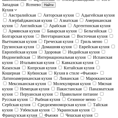
Западная
Ясенево
Найти
Кухня
Австралийская
Авторская кухня
Адыгейская кухня
Азербайджанская кухня
Азиатская
Американская
кухня
Английская
Арабская
Аргентинская кухня
Армянская кухня
Баварская кухня
Бельгийская
Болгарская кухня
Вегетарианская
Восточная кухня
Вьетнамская кухня
Греческая кухня
Гриль меню
Грузинская кухня
Домашняя кухня
Еврейская кухня
Европейская кухня
Здоровая
Индийская кухня
Индонезийская
Интернациональная кухня
Испанская
кухня
Итальянская кухня
Кавказская кухня
Казахская
Кипрская кухня
Китайская кухня
Кошерная
Кубинская
Кухня в стиле «Фьюжн»
Латиноамериканская кухня
Ливанская
Марокканская
Мексиканская кухня
Молекулярная кухня
Мясная
кухня
Немецкая кухня
Пакистанская
Паназиатская
кухня
Перуанская кухня
Правильное питание
Русская кухня
Рыбная кухня
Сезонное меню
Сербская кухня
Средиземноморская кухня
Тайская
кухня
Узбекская кухня
Украинская кухня
Французская кухня
Фьюжн
Чешская кухня