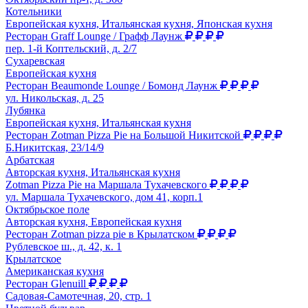
Котельники
Европейская кухня, Итальянская кухня, Японская кухня
Ресторан Graff Lounge / Графф Лаунж
пер. 1-й Коптельский, д. 2/7
Сухаревская
Европейская кухня
Ресторан Beaumonde Lounge / Бомонд Лаунж
ул. Никольская, д. 25
Лубянка
Европейская кухня, Итальянская кухня
Ресторан Zotman Pizza Pie на Большой Никитской
Б.Никитская, 23/14/9
Арбатская
Авторская кухня, Итальянская кухня
Zotman Pizza Pie на Маршала Тухачевского
ул. Маршала Тухачевского, дом 41, корп.1
Октябрьское поле
Авторская кухня, Европейская кухня
Ресторан Zotman pizza pie в Крылатском
Рублевское ш., д. 42, к. 1
Крылатское
Американская кухня
Ресторан Glenuill
Садовая-Самотечная, 20, стр. 1