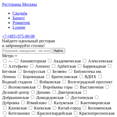
Рестораны Москвы
Свадьба
Банкет
Романтик
Lounge
+7 (495) 975-90-00
Найдите
идеальный
ресторан
и забронируйте столик!
Найти
Метро
—
Авиамоторная
Академическая
Алексеевская
Алтуфьево
Аннино
Арбатская
Баррикадная
Беговая
Белорусская
Беляево
Библиотека им.
Ленина
Боровицкая
Братиславская
ВДНХ
Водный стадион
Войковская
Волгоградский проспект
Волоколамская
Воробьевы горы
Выставочная
Деловой центр
Динамо
Дмитровская
Добрынинская
Домодедовская
Достоевская
Дубровка
Измайлово
Калужская
Кантемировская
Каховская
Киевская
Китай-город
Коломенская
Котельники
Красногвардейская
Краснопресненская