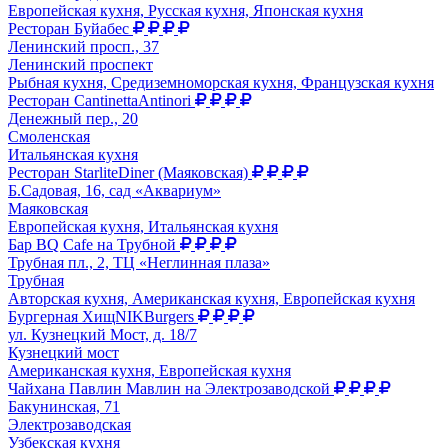
Европейская кухня, Русская кухня, Японская кухня
Ресторан Буйабес
Ленинский просп., 37
Ленинский проспект
Рыбная кухня, Средиземноморская кухня, Французская кухня
Ресторан CantinettaAntinori
Денежный пер., 20
Смоленская
Итальянская кухня
Ресторан StarliteDiner (Маяковская)
Б.Садовая, 16, сад «Аквариум»
Маяковская
Европейская кухня, Итальянская кухня
Бар BQ Cafe на Трубной
Трубная пл., 2, ТЦ «Неглинная плаза»
Трубная
Авторская кухня, Американская кухня, Европейская кухня
Бургерная ХищNIKBurgers
ул. Кузнецкий Мост, д. 18/7
Кузнецкий мост
Американская кухня, Европейская кухня
Чайхана Павлин Мавлин на Электрозаводской
Бакунинская, 71
Электрозаводская
Узбекская кухня