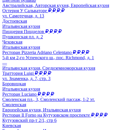
Цветной бульвар
Австралийская, Авторская кухня, Европейская кухня
Остерия У Сальваторе
ул. Самотечная, д. 13
Достоевская
Итальянская кухня
Пиццерия Пиццелов
Пушкинская пл. д. 2
Чеховская
Итальянская кухня
Ресторан Pizzeria Adriano Celentano
5-й км 2-го Успенского ш., пос. Richmond, д. 1
—
Итальянская кухня, Средиземноморская кухня
Траттория Luigi
ул. Знаменка, д. 7, стр. 3
Боровицкая
Итальянская кухня
Ресторан Luciano
Смоленская пл., 3, Смоленский пассаж, 1-2 эт.
Смоленская
Европейская кухня, Итальянская кухня
Ресторан Il Forno на Кутузовском проспекте
Кутузовский пр-т 2/1, стр 6
Киевская