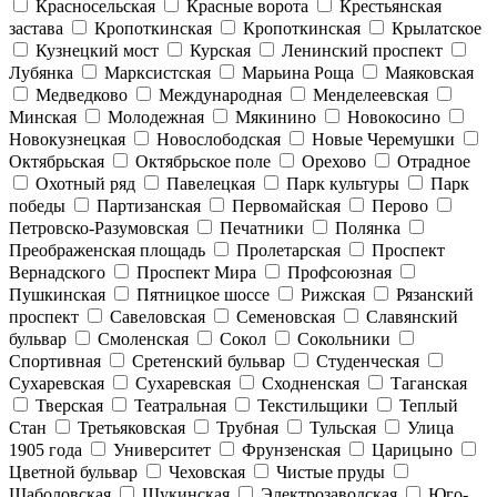
Красносельская
Красные ворота
Крестьянская
застава
Кропоткинская
Кропоткинская
Крылатское
Кузнецкий мост
Курская
Ленинский проспект
Лубянка
Марксистская
Марьина Роща
Маяковская
Медведково
Международная
Менделеевская
Минская
Молодежная
Мякинино
Новокосино
Новокузнецкая
Новослободская
Новые Черемушки
Октябрьская
Октябрьское поле
Орехово
Отрадное
Охотный ряд
Павелецкая
Парк культуры
Парк
победы
Партизанская
Первомайская
Перово
Петровско-Разумовская
Печатники
Полянка
Преображенская площадь
Пролетарская
Проспект
Вернадского
Проспект Мира
Профсоюзная
Пушкинская
Пятницкое шоссе
Рижская
Рязанский
проспект
Савеловская
Семеновская
Славянский
бульвар
Смоленская
Сокол
Сокольники
Спортивная
Сретенский бульвар
Студенческая
Сухаревская
Сухаревская
Сходненская
Таганская
Тверская
Театральная
Текстильщики
Теплый
Стан
Третьяковская
Трубная
Тульская
Улица
1905 года
Университет
Фрунзенская
Царицыно
Цветной бульвар
Чеховская
Чистые пруды
Шаболовская
Щукинская
Электрозаводская
Юго-