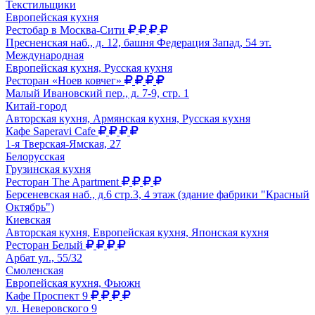
Текстильщики
Европейская кухня
Рестобар в Москва-Сити
Пресненская наб., д. 12, башня Федерация Запад, 54 эт.
Международная
Европейская кухня, Русская кухня
Ресторан «Ноев ковчег»
Малый Ивановский пер., д. 7-9, стр. 1
Китай-город
Авторская кухня, Армянская кухня, Русская кухня
Кафе Saperavi Cafe
1-я Тверская-Ямская, 27
Белорусская
Грузинская кухня
Ресторан The Apartment
Берсеневская наб., д.6 стр.3, 4 этаж (здание фабрики "Красный
Октябрь")
Киевская
Авторская кухня, Европейская кухня, Японская кухня
Ресторан Белый
Арбат ул., 55/32
Смоленская
Европейская кухня, Фьюжн
Кафе Проспект 9
ул. Неверовского 9