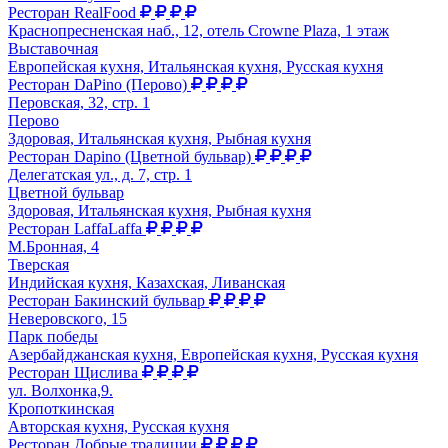
Ресторан RealFood
Краснопресненская наб., 12, отель Crowne Plaza, 1 этаж
Выставочная
Европейская кухня, Итальянская кухня, Русская кухня
Ресторан DaPino (Перово)
Перовская, 32, стр. 1
Перово
Здоровая, Итальянская кухня, Рыбная кухня
Ресторан Dapino (Цветной бульвар)
Делегатская ул., д. 7, стр. 1
Цветной бульвар
Здоровая, Итальянская кухня, Рыбная кухня
Ресторан LaffaLaffa
М.Бронная, 4
Тверская
Индийская кухня, Казахская, Ливанская
Ресторан Бакинский бульвар
Неверовского, 15
Парк победы
Азербайджанская кухня, Европейская кухня, Русская кухня
Ресторан Щислива
ул. Волхонка,9.
Кропоткинская
Авторская кухня, Русская кухня
Ресторан Добрые традиции