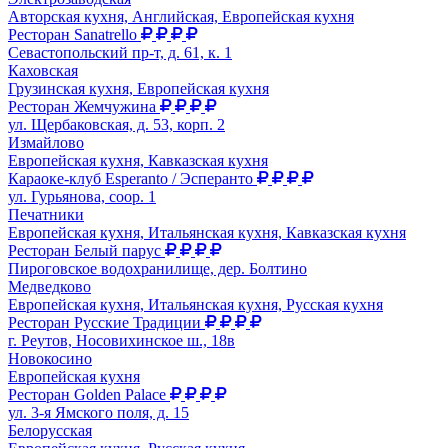
Авторская кухня, Английская, Европейская кухня
Ресторан Sanatrello
Севастопольский пр-т, д. 61, к. 1
Каховская
Грузинская кухня, Европейская кухня
Ресторан Жемчужина
ул. Щербаковская, д. 53, корп. 2
Измайлово
Европейская кухня, Кавказская кухня
Караоке-клуб Esperanto / Эсперанто
ул. Гурьянова, соор. 1
Печатники
Европейская кухня, Итальянская кухня, Кавказская кухня
Ресторан Белый парус
Пироговское водохранилище, дер. Болтино
Медведково
Европейская кухня, Итальянская кухня, Русская кухня
Ресторан Русские Традиции
г. Реутов, Носовихинское ш., 18в
Новокосино
Европейская кухня
Ресторан Golden Palace
ул. 3-я Ямского поля, д. 15
Белорусская