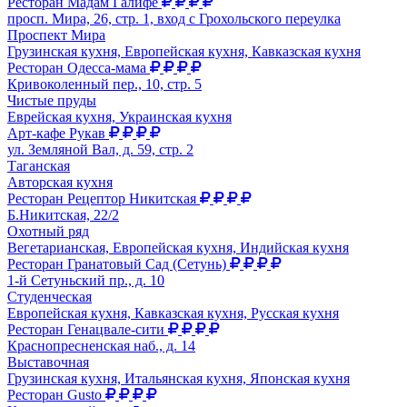
Ресторан Мадам Галифе
просп. Мира, 26, стр. 1, вход с Грохольского переулка
Проспект Мира
Грузинская кухня, Европейская кухня, Кавказская кухня
Ресторан Одесса-мама
Кривоколенный пер., 10, стр. 5
Чистые пруды
Еврейская кухня, Украинская кухня
Арт-кафе Рукав
ул. Земляной Вал, д. 59, стр. 2
Таганская
Авторская кухня
Ресторан Рецептор Никитская
Б.Никитская, 22/2
Охотный ряд
Вегетарианская, Европейская кухня, Индийская кухня
Ресторан Гранатовый Сад (Сетунь)
1-й Сетуньский пр., д. 10
Студенческая
Европейская кухня, Кавказская кухня, Русская кухня
Ресторан Генацвале-сити
Краснопресненская наб., д. 14
Выставочная
Грузинская кухня, Итальянская кухня, Японская кухня
Ресторан Gusto