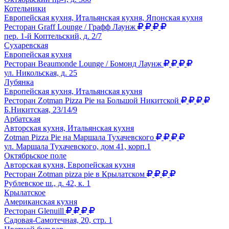
Котельники
Европейская кухня, Итальянская кухня, Японская кухня
Ресторан Graff Lounge / Графф Лаунж
пер. 1-й Коптельский, д. 2/7
Сухаревская
Европейская кухня
Ресторан Beaumonde Lounge / Бомонд Лаунж
ул. Никольская, д. 25
Лубянка
Европейская кухня, Итальянская кухня
Ресторан Zotman Pizza Pie на Большой Никитской
Б.Никитская, 23/14/9
Арбатская
Авторская кухня, Итальянская кухня
Zotman Pizza Pie на Маршала Тухачевского
ул. Маршала Тухачевского, дом 41, корп.1
Октябрьское поле
Авторская кухня, Европейская кухня
Ресторан Zotman pizza pie в Крылатском
Рублевское ш., д. 42, к. 1
Крылатское
Американская кухня
Ресторан Glenuill
Садовая-Самотечная, 20, стр. 1