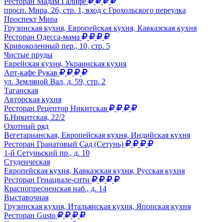
Ресторан Мадам Галифе
просп. Мира, 26, стр. 1, вход с Грохольского переулка
Проспект Мира
Грузинская кухня, Европейская кухня, Кавказская кухня
Ресторан Одесса-мама
Кривоколенный пер., 10, стр. 5
Чистые пруды
Еврейская кухня, Украинская кухня
Арт-кафе Рукав
ул. Земляной Вал, д. 59, стр. 2
Таганская
Авторская кухня
Ресторан Рецептор Никитская
Б.Никитская, 22/2
Охотный ряд
Вегетарианская, Европейская кухня, Индийская кухня
Ресторан Гранатовый Сад (Сетунь)
1-й Сетуньский пр., д. 10
Студенческая
Европейская кухня, Кавказская кухня, Русская кухня
Ресторан Генацвале-сити
Краснопресненская наб., д. 14
Выставочная
Грузинская кухня, Итальянская кухня, Японская кухня
Ресторан Gusto