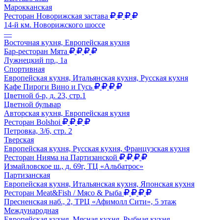
Марокканская
Ресторан Новорижская застава
14-й км. Новорижского шоссе
—
Восточная кухня, Европейская кухня
Бар-ресторан Мята
Лужнецкий пр., 1а
Спортивная
Европейская кухня, Итальянская кухня, Русская кухня
Кафе Пироги Вино и Гусь
Цветной б-р, д. 23, стр.1
Цветной бульвар
Авторская кухня, Европейская кухня
Ресторан Bolshoi
Петровка, 3/6, стр. 2
Тверская
Европейская кухня, Русская кухня, Французская кухня
Ресторан Нияма на Партизанской
Измайловское ш., д. 69г, ТЦ «Альбатрос»
Партизанская
Европейская кухня, Итальянская кухня, Японская кухня
Ресторан Meat&Fish / Мясо & Рыба
Пресненская наб., 2, ТРЦ «Афимолл Сити», 5 этаж
Международная
Европейская кухня, Мясная кухня, Рыбная кухня