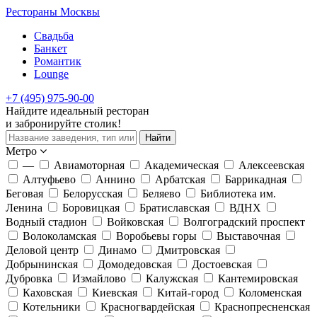
Рестораны Москвы
Свадьба
Банкет
Романтик
Lounge
+7 (495) 975-90-00
Найдите
идеальный
ресторан
и забронируйте столик!
Найти
Метро
—
Авиамоторная
Академическая
Алексеевская
Алтуфьево
Аннино
Арбатская
Баррикадная
Беговая
Белорусская
Беляево
Библиотека им.
Ленина
Боровицкая
Братиславская
ВДНХ
Водный стадион
Войковская
Волгоградский проспект
Волоколамская
Воробьевы горы
Выставочная
Деловой центр
Динамо
Дмитровская
Добрынинская
Домодедовская
Достоевская
Дубровка
Измайлово
Калужская
Кантемировская
Каховская
Киевская
Китай-город
Коломенская
Котельники
Красногвардейская
Краснопресненская