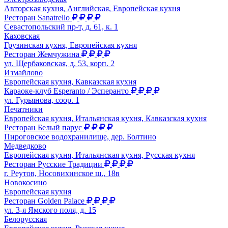
Авторская кухня, Английская, Европейская кухня
Ресторан Sanatrello
Севастопольский пр-т, д. 61, к. 1
Каховская
Грузинская кухня, Европейская кухня
Ресторан Жемчужина
ул. Щербаковская, д. 53, корп. 2
Измайлово
Европейская кухня, Кавказская кухня
Караоке-клуб Esperanto / Эсперанто
ул. Гурьянова, соор. 1
Печатники
Европейская кухня, Итальянская кухня, Кавказская кухня
Ресторан Белый парус
Пироговское водохранилище, дер. Болтино
Медведково
Европейская кухня, Итальянская кухня, Русская кухня
Ресторан Русские Традиции
г. Реутов, Носовихинское ш., 18в
Новокосино
Европейская кухня
Ресторан Golden Palace
ул. 3-я Ямского поля, д. 15
Белорусская