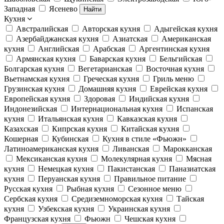
Западная
Ясенево
Найти
Кухня
Австралийская
Авторская кухня
Адыгейская кухня
Азербайджанская кухня
Азиатская
Американская
кухня
Английская
Арабская
Аргентинская кухня
Армянская кухня
Баварская кухня
Бельгийская
Болгарская кухня
Вегетарианская
Восточная кухня
Вьетнамская кухня
Греческая кухня
Гриль меню
Грузинская кухня
Домашняя кухня
Еврейская кухня
Европейская кухня
Здоровая
Индийская кухня
Индонезийская
Интернациональная кухня
Испанская
кухня
Итальянская кухня
Кавказская кухня
Казахская
Кипрская кухня
Китайская кухня
Кошерная
Кубинская
Кухня в стиле «Фьюжн»
Латиноамериканская кухня
Ливанская
Марокканская
Мексиканская кухня
Молекулярная кухня
Мясная
кухня
Немецкая кухня
Пакистанская
Паназиатская
кухня
Перуанская кухня
Правильное питание
Русская кухня
Рыбная кухня
Сезонное меню
Сербская кухня
Средиземноморская кухня
Тайская
кухня
Узбекская кухня
Украинская кухня
Французская кухня
Фьюжн
Чешская кухня