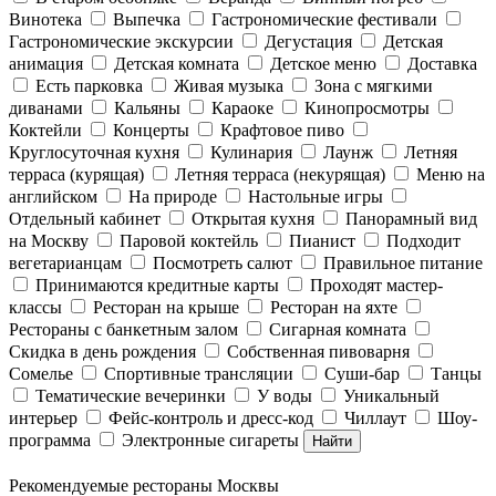
Винотека
Выпечка
Гастрономические фестивали
Гастрономические экскурсии
Дегустация
Детская
анимация
Детская комната
Детское меню
Доставка
Есть парковка
Живая музыка
Зона с мягкими
диванами
Кальяны
Караоке
Кинопросмотры
Коктейли
Концерты
Крафтовое пиво
Круглосуточная кухня
Кулинария
Лаунж
Летняя
терраса (курящая)
Летняя терраса (некурящая)
Меню на
английском
На природе
Настольные игры
Отдельный кабинет
Открытая кухня
Панорамный вид
на Москву
Паровой коктейль
Пианист
Подходит
вегетарианцам
Посмотреть салют
Правильное питание
Принимаются кредитные карты
Проходят мастер-
классы
Ресторан на крыше
Ресторан на яхте
Рестораны с банкетным залом
Сигарная комната
Скидка в день рождения
Собственная пивоварня
Сомелье
Спортивные трансляции
Суши-бар
Танцы
Тематические вечеринки
У воды
Уникальный
интерьер
Фейс-контроль и дресс-код
Чиллаут
Шоу-
программа
Электронные сигареты
Найти
Рекомендуемые рестораны Москвы