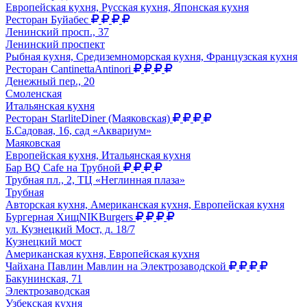
Европейская кухня, Русская кухня, Японская кухня
Ресторан Буйабес
Ленинский просп., 37
Ленинский проспект
Рыбная кухня, Средиземноморская кухня, Французская кухня
Ресторан CantinettaAntinori
Денежный пер., 20
Смоленская
Итальянская кухня
Ресторан StarliteDiner (Маяковская)
Б.Садовая, 16, сад «Аквариум»
Маяковская
Европейская кухня, Итальянская кухня
Бар BQ Cafe на Трубной
Трубная пл., 2, ТЦ «Неглинная плаза»
Трубная
Авторская кухня, Американская кухня, Европейская кухня
Бургерная ХищNIKBurgers
ул. Кузнецкий Мост, д. 18/7
Кузнецкий мост
Американская кухня, Европейская кухня
Чайхана Павлин Мавлин на Электрозаводской
Бакунинская, 71
Электрозаводская
Узбекская кухня