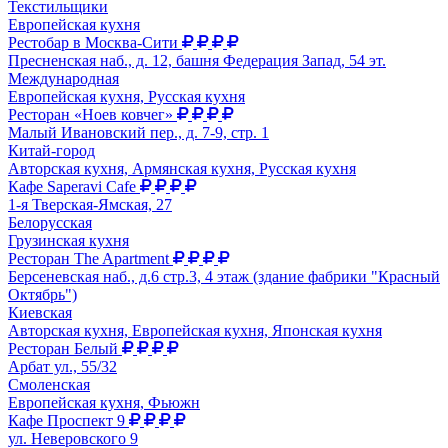
Текстильщики
Европейская кухня
Рестобар в Москва-Сити
Пресненская наб., д. 12, башня Федерация Запад, 54 эт.
Международная
Европейская кухня, Русская кухня
Ресторан «Ноев ковчег»
Малый Ивановский пер., д. 7-9, стр. 1
Китай-город
Авторская кухня, Армянская кухня, Русская кухня
Кафе Saperavi Cafe
1-я Тверская-Ямская, 27
Белорусская
Грузинская кухня
Ресторан The Apartment
Берсеневская наб., д.6 стр.3, 4 этаж (здание фабрики "Красный
Октябрь")
Киевская
Авторская кухня, Европейская кухня, Японская кухня
Ресторан Белый
Арбат ул., 55/32
Смоленская
Европейская кухня, Фьюжн
Кафе Проспект 9
ул. Неверовского 9