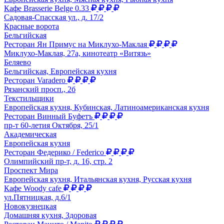
Кафе Brasserie Belge 0.33
Садовая-Спасская ул., д. 17/2
Красные ворота
Бельгийская
Ресторан Ян Примус на Миклухо-Маклая
Миклухо-Маклая, 27а, кинотеатр «Витязь»
Беляево
Бельгийская, Европейская кухня
Ресторан Varadero
Рязанский просп., 2б
Текстильщики
Европейская кухня, Кубинская, Латиноамериканская кухня
Ресторан Винный Буфетъ
пр-т 60-летия Октября, 25/1
Академическая
Европейская кухня
Ресторан Федерико / Federico
Олимпийский пр-т, д. 16, стр. 2
Проспект Мира
Европейская кухня, Итальянская кухня, Русская кухня
Кафе Woody cafe
ул.Пятницкая, д.6/1
Новокузнецкая
Домашняя кухня, Здоровая