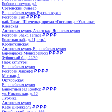
Бобров переулок д.1
Сретенский бульвар
Европейская кухня, Русская кухня
Ресторан Fish
наб. Тараса Шевченко, причал «Гостиница «Украина»
Киевская
Авторская кухня, Азиатская, Японская кухня
Ресторан Shakti Terrace
Болотная наб., д. 11, стр.1
Кропоткинская
Авторская кухня, Европейская кухня
Бар-караоке Monicabellucci
Зубовский б-р, 22/39
Парк культуры
Европейская кухня
Ресторан Жирафф
Мытная, 1
Октябрьская
Европейская кухня
Банкетный зал Rooftop
ул. Никольская, д. 12
Лубянка
Авторская кухня
Кафе Дирижабль
Октябрьский пр-т, д. 366