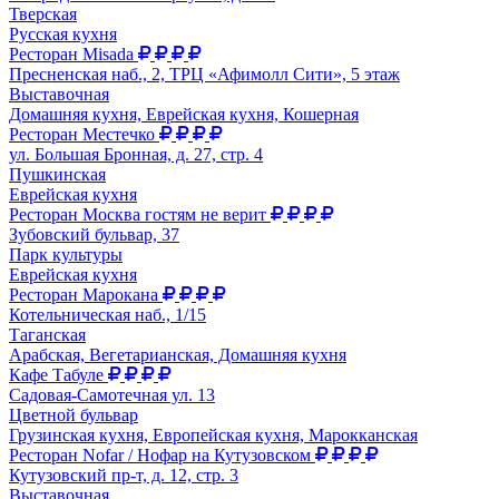
Тверская
Русская кухня
Ресторан Misada
Пресненская наб., 2, ТРЦ «Афимолл Сити», 5 этаж
Выставочная
Домашняя кухня, Еврейская кухня, Кошерная
Ресторан Местечко
ул. Большая Бронная, д. 27, стр. 4
Пушкинская
Еврейская кухня
Ресторан Москва гостям не верит
Зубовский бульвар, 37
Парк культуры
Еврейская кухня
Ресторан Марокана
Котельническая наб., 1/15
Таганская
Арабская, Вегетарианская, Домашняя кухня
Кафе Табуле
Садовая-Самотечная ул. 13
Цветной бульвар
Грузинская кухня, Европейская кухня, Марокканская
Ресторан Nofar / Нофар на Кутузовском
Кутузовский пр-т, д. 12, стр. 3
Выставочная