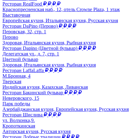
Ресторан RealFood
Краснопресненская наб., 12, отель Crowne Plaza, 1 этаж
Выставочная
Европейская кухня, Итальянская кухня, Русская кухня
Ресторан DaPino (Перово)
Перовская, 32, стр. 1
Перово
Здоровая, Итальянская кухня, Рыбная кухня
Ресторан Dapino (Цветной бульвар)
Делегатская ул., д. 7, стр. 1
Цветной бульвар
Здоровая, Итальянская кухня, Рыбная кухня
Ресторан LaffaLaffa
М.Бронная, 4
Тверская
Индийская кухня, Казахская, Ливанская
Ресторан Бакинский бульвар
Неверовского, 15
Парк победы
Азербайджанская кухня, Европейская кухня, Русская кухня
Ресторан Щислива
ул. Волхонка,9.
Кропоткинская
Авторская кухня, Русская кухня
Ресторан Добрые традиции