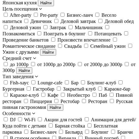
Японская кухня
Найти
Цель посещения
After-party
Pre-party
Бизнес-ланч
Весело
напиться
Девичник
Деловой завтрак
Деловой обед
Деловой ужин
Завтрак
Мальчишник
Познакомиться
Поиграть в боулинг
Потанцевать
Проведение банкетов
Произвести впечатление
Романтическое свидание
Свадьба
Семейный ужин
Ужин с друзьями
Найти
Средний счет
до 1000р
от 1000р до 2000р
от 2000р до 3000р
от
3000р
Найти
Тип заведения
Fish-хаус
Lounge-cafe
Бар
Боулинг-клуб
Бургерная
Гастробар
Закрытый клуб
Караоке-бар
Караоке-клуб
Кафе
Необистро
Паб
Пивной
ресторан
Пиццерия
Рестобар
Ресторан
Русская
пивная гастрономия
Найти
Особенности
DJ
Wi-Fi
Акции для гостей
Анимация для детей/
Куда пойти с детьми
Барная стойка
Бесплатная
парковка
Бизнес-ланч
Бильярд
Боулинг
Бранчи
В старом особняке
Веранда
Винный погреб