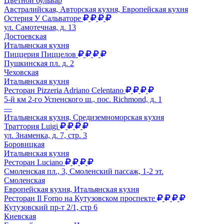
Цветной бульвар
Австралийская, Авторская кухня, Европейская кухня
Остерия У Сальваторе
ул. Самотечная, д. 13
Достоевская
Итальянская кухня
Пиццерия Пиццелов
Пушкинская пл. д. 2
Чеховская
Итальянская кухня
Ресторан Pizzeria Adriano Celentano
5-й км 2-го Успенского ш., пос. Richmond, д. 1
—
Итальянская кухня, Средиземноморская кухня
Траттория Luigi
ул. Знаменка, д. 7, стр. 3
Боровицкая
Итальянская кухня
Ресторан Luciano
Смоленская пл., 3, Смоленский пассаж, 1-2 эт.
Смоленская
Европейская кухня, Итальянская кухня
Ресторан Il Forno на Кутузовском проспекте
Кутузовский пр-т 2/1, стр 6
Киевская