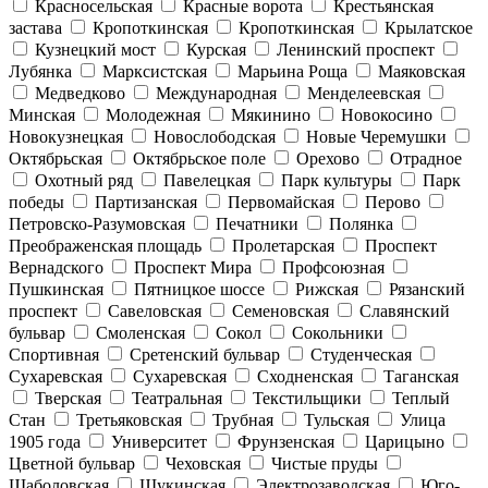
Красносельская
Красные ворота
Крестьянская
застава
Кропоткинская
Кропоткинская
Крылатское
Кузнецкий мост
Курская
Ленинский проспект
Лубянка
Марксистская
Марьина Роща
Маяковская
Медведково
Международная
Менделеевская
Минская
Молодежная
Мякинино
Новокосино
Новокузнецкая
Новослободская
Новые Черемушки
Октябрьская
Октябрьское поле
Орехово
Отрадное
Охотный ряд
Павелецкая
Парк культуры
Парк
победы
Партизанская
Первомайская
Перово
Петровско-Разумовская
Печатники
Полянка
Преображенская площадь
Пролетарская
Проспект
Вернадского
Проспект Мира
Профсоюзная
Пушкинская
Пятницкое шоссе
Рижская
Рязанский
проспект
Савеловская
Семеновская
Славянский
бульвар
Смоленская
Сокол
Сокольники
Спортивная
Сретенский бульвар
Студенческая
Сухаревская
Сухаревская
Сходненская
Таганская
Тверская
Театральная
Текстильщики
Теплый
Стан
Третьяковская
Трубная
Тульская
Улица
1905 года
Университет
Фрунзенская
Царицыно
Цветной бульвар
Чеховская
Чистые пруды
Шаболовская
Щукинская
Электрозаводская
Юго-