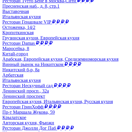
Ресторан Тутто Бене в Москва-Сити
Пресненская наб., д. 8, стр.1
Выставочная
Итальянская кухня
Ресторан Генацвале VIP
Остоженка, 14/2
Кропоткинская
Грузинская кухня, Европейская кухня
Ресторан Damas
Маросейка, 8
Китай-город
Арабская, Европейская кухня, Средиземноморская кухня
Винный рынок на Никитском
Никитский б-р, 8а
Арбатская
Итальянская кухня
Ресторан Нескучный сад
Ленинский просп., 32а
Ленинский проспект
Европейская кухня, Итальянская кухня, Русская кухня
Ресторан ГринХофф
Пр-т Маршала Жукова, 59
Крылатское
Авторская кухня, Фьюжн
Ресторан Джолли Дог Паб