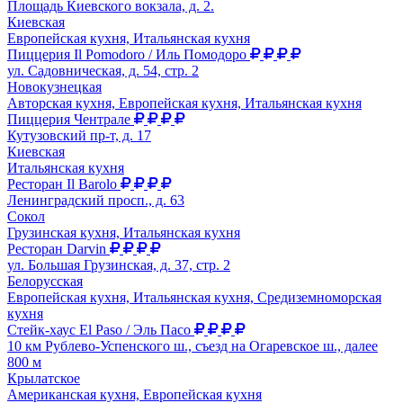
Площадь Киевского вокзала, д. 2.
Киевская
Европейская кухня, Итальянская кухня
Пиццерия Il Pomodoro / Иль Помодоро
ул. Садовническая, д. 54, стр. 2
Новокузнецкая
Авторская кухня, Европейская кухня, Итальянская кухня
Пиццерия Чентрале
Кутузовский пр-т, д. 17
Киевская
Итальянская кухня
Ресторан Il Barolo
Ленинградский просп., д. 63
Сокол
Грузинская кухня, Итальянская кухня
Ресторан Darvin
ул. Большая Грузинская, д. 37, стр. 2
Белорусская
Европейская кухня, Итальянская кухня, Средиземноморская
кухня
Стейк-хаус El Paso / Эль Пасо
10 км Рублево-Успенcкого ш., съезд на Огаревское ш., далее
800 м
Крылатское
Американская кухня, Европейская кухня