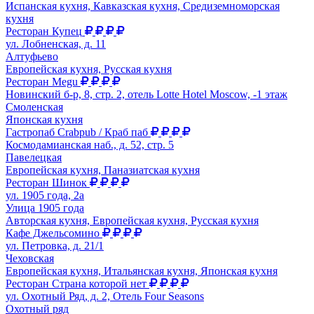
Испанская кухня, Кавказская кухня, Средиземноморская
кухня
Ресторан Купец
ул. Лобненская, д. 11
Алтуфьево
Европейская кухня, Русская кухня
Ресторан Megu
Новинский б-р, 8, стр. 2, отель Lotte Hotel Moscow, -1 этаж
Смоленская
Японская кухня
Гастропаб Crabpub / Краб паб
Космодамианская наб., д. 52, стр. 5
Павелецкая
Европейская кухня, Паназиатская кухня
Ресторан Шинок
ул. 1905 года, 2а
Улица 1905 года
Авторская кухня, Европейская кухня, Русская кухня
Кафе Джельсомино
ул. Петровка, д. 21/1
Чеховская
Европейская кухня, Итальянская кухня, Японская кухня
Ресторан Страна которой нет
ул. Охотный Ряд, д. 2, Отель Four Seasons
Охотный ряд