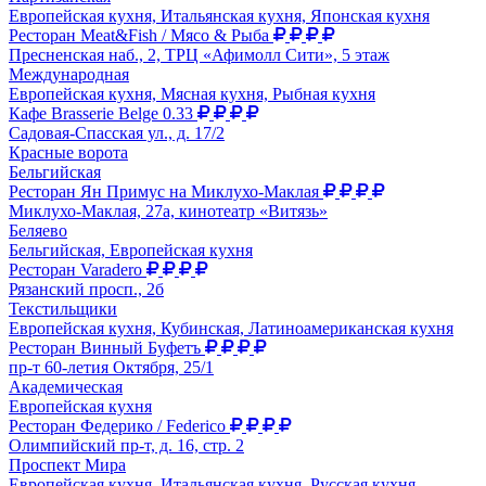
Европейская кухня, Итальянская кухня, Японская кухня
Ресторан Meat&Fish / Мясо & Рыба
Пресненская наб., 2, ТРЦ «Афимолл Сити», 5 этаж
Международная
Европейская кухня, Мясная кухня, Рыбная кухня
Кафе Brasserie Belge 0.33
Садовая-Спасская ул., д. 17/2
Красные ворота
Бельгийская
Ресторан Ян Примус на Миклухо-Маклая
Миклухо-Маклая, 27а, кинотеатр «Витязь»
Беляево
Бельгийская, Европейская кухня
Ресторан Varadero
Рязанский просп., 2б
Текстильщики
Европейская кухня, Кубинская, Латиноамериканская кухня
Ресторан Винный Буфетъ
пр-т 60-летия Октября, 25/1
Академическая
Европейская кухня
Ресторан Федерико / Federico
Олимпийский пр-т, д. 16, стр. 2
Проспект Мира
Европейская кухня, Итальянская кухня, Русская кухня