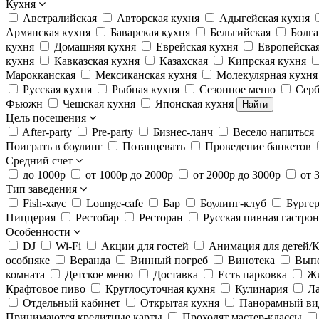
Кухня
Австралийская
Авторская кухня
Адыгейская кухня
Армянская кухня
Баварская кухня
Бельгийская
Болга
кухня
Домашняя кухня
Еврейская кухня
Европейская
кухня
Кавказская кухня
Казахская
Кипрская кухня
Марокканская
Мексиканская кухня
Молекулярная кухня
Русская кухня
Рыбная кухня
Сезонное меню
Серб
Фьюжн
Чешская кухня
Японская кухня
Найти
Цель посещения
After-party
Pre-party
Бизнес-ланч
Весело напиться
Поиграть в боулинг
Потанцевать
Проведение банкетов
Средний счет
до 1000р
от 1000р до 2000р
от 2000р до 3000р
от 
Тип заведения
Fish-хаус
Lounge-cafe
Бар
Боулинг-клуб
Бурге
Пиццерия
Рестобар
Ресторан
Русская пивная гастро
Особенности
DJ
Wi-Fi
Акции для гостей
Анимация для детей/К
особняке
Веранда
Винный погреб
Винотека
Вып
комната
Детское меню
Доставка
Есть парковка
Жи
Крафтовое пиво
Круглосуточная кухня
Кулинария
Л
Отдельный кабинет
Открытая кухня
Панорамный ви
Принимаются кредитные карты
Проходят мастер-классы