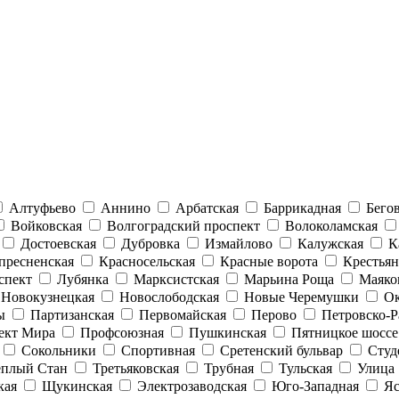
Алтуфьево
Аннино
Арбатская
Баррикадная
Бего
Войковская
Волгоградский проспект
Волоколамская
Достоевская
Дубровка
Измайлово
Калужская
К
пресненская
Красносельская
Красные ворота
Крестьян
спект
Лубянка
Марксистская
Марьина Роща
Маяко
Новокузнецкая
Новослободская
Новые Черемушки
Ок
ы
Партизанская
Первомайская
Перово
Петровско-Р
ект Мира
Профсоюзная
Пушкинская
Пятницкое шоссе
Сокольники
Спортивная
Сретенский бульвар
Студ
еплый Стан
Третьяковская
Трубная
Тульская
Улица 
кая
Щукинская
Электрозаводская
Юго-Западная
Яс