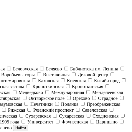
вая
Белорусская
Беляево
Библиотека им. Ленина
Воробьевы горы
Выставочная
Деловой центр
антемировская
Каховская
Киевская
Китай-город
ская застава
Кропоткинская
Кропоткинская
вская
Медведково
Международная
Менделеевская
тябрьская
Октябрьское поле
Орехово
Отрадное
азумовская
Печатники
Полянка
Преображенская
Рижская
Рязанский проспект
Савеловская
енческая
Сухаревская
Сухаревская
Сходненская
1905 года
Университет
Фрунзенская
Царицыно
енево
Найти