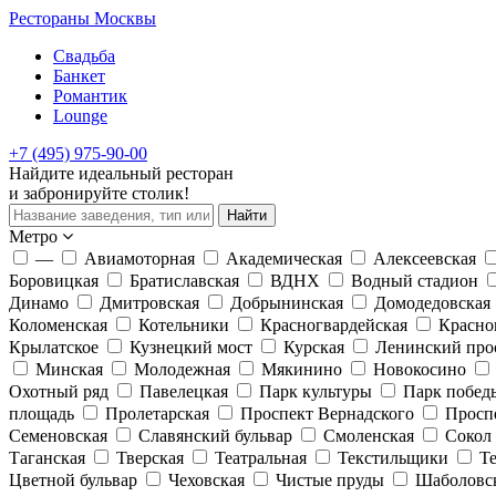
Рестораны Москвы
Свадьба
Банкет
Романтик
Lounge
+7 (495) 975-90-00
Найдите
идеальный
ресторан
и забронируйте столик!
Найти
Метро
—
Авиамоторная
Академическая
Алексеевская
Боровицкая
Братиславская
ВДНХ
Водный стадион
Динамо
Дмитровская
Добрынинская
Домодедовская
Коломенская
Котельники
Красногвардейская
Красно
Крылатское
Кузнецкий мост
Курская
Ленинский про
Минская
Молодежная
Мякинино
Новокосино
Охотный ряд
Павелецкая
Парк культуры
Парк побед
площадь
Пролетарская
Проспект Вернадского
Просп
Семеновская
Славянский бульвар
Смоленская
Сокол
Таганская
Тверская
Театральная
Текстильщики
Т
Цветной бульвар
Чеховская
Чистые пруды
Шаболовс