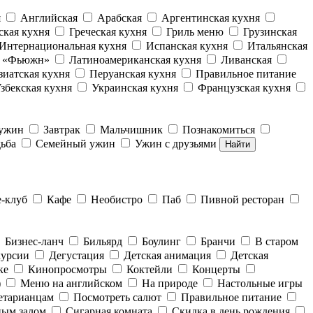
я
Английская
Арабская
Аргентинская кухня
ская кухня
Греческая кухня
Гриль меню
Грузинская
Интернациональная кухня
Испанская кухня
Итальянская
е «Фьюжн»
Латиноамериканская кухня
Ливанская
зиатская кухня
Перуанская кухня
Правильное питание
збекская кухня
Украинская кухня
Французская кухня
 ужин
Завтрак
Мальчишник
Познакомиться
ьба
Семейный ужин
Ужин с друзьями
Найти
е-клуб
Кафе
Необистро
Паб
Пивной ресторан
Бизнес-ланч
Бильярд
Боулинг
Бранчи
В старом
курсии
Дегустация
Детская анимация
Детская
ке
Кинопросмотры
Коктейли
Концерты
)
Меню на английском
На природе
Настольные игры
етарианцам
Посмотреть салют
Правильное питание
ным залом
Сигарная комната
Скидка в день рождения