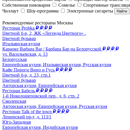
Собственная пивоварня
Сомелье
Спортивные трансляц
Чиллаут
Шоу-программа
Электронные сигареты
Найти
Рекомендуемые рестораны Москвы
Ресторан Probka
Цветной б-р, 2, ЖК «Легенда Цветного» .
Цветной бульвар
Итальянская кухня
Караоке Barbara Bar / Барбара Бар на Белорусской
ул. Васильевская, д. 13
Белорусская
Европейская кухня, Итальянская кухня, Русская кухня
Кафе Пироги Вино и Гусь
Цветной б-р, д. 23, стр.1
Цветной бульвар
Авторская кухня, Европейская кухня
Ресторан Бабель
1-й Николощеповский пер., д. 6, стр. 2
Смоленская
Авторская кухня, Европейская кухня, Русская кухня
Ресторан Talk of the town
Ленинский пр-т, д. 113/1
Юго-Западная
Европейская кухня, Индийская кухня