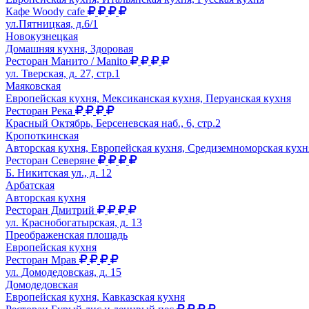
Кафе Woody cafe
ул.Пятницкая, д.6/1
Новокузнецкая
Домашняя кухня, Здоровая
Ресторан Манито / Manito
ул. Тверская, д. 27, стр.1
Маяковская
Европейская кухня, Мексиканская кухня, Перуанская кухня
Ресторан Река
Красный Октябрь, Берсеневская наб., 6, стр.2
Кропоткинская
Авторская кухня, Европейская кухня, Средиземноморская кухн
Ресторан Северяне
Б. Никитская ул., д. 12
Арбатская
Авторская кухня
Ресторан Дмитрий
ул. Краснобогатырская, д. 13
Преображенская площадь
Европейская кухня
Ресторан Мрав
ул. Домодедовская, д. 15
Домодедовская
Европейская кухня, Кавказская кухня