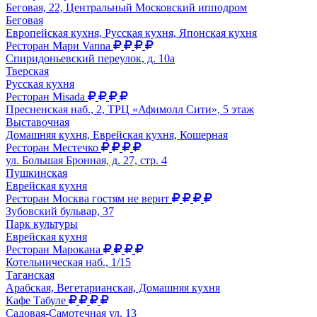
Беговая, 22, Центральный Московский ипподром
Беговая
Европейская кухня, Русская кухня, Японская кухня
Ресторан Мари Vanna
Спиридоньевский переулок, д. 10а
Тверская
Русская кухня
Ресторан Misada
Пресненская наб., 2, ТРЦ «Афимолл Сити», 5 этаж
Выставочная
Домашняя кухня, Еврейская кухня, Кошерная
Ресторан Местечко
ул. Большая Бронная, д. 27, стр. 4
Пушкинская
Еврейская кухня
Ресторан Москва гостям не верит
Зубовский бульвар, 37
Парк культуры
Еврейская кухня
Ресторан Марокана
Котельническая наб., 1/15
Таганская
Арабская, Вегетарианская, Домашняя кухня
Кафе Табуле
Садовая-Самотечная ул. 13