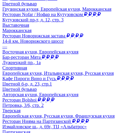
Цветной бульвар
Грузинская кухня, Европейская кухня, Марокканская
Ресторан Nofar / Нофар на Кутузовском
Кутузовский пр-т, д. 12, стр. 3
Выставочная
Марокканская
Ресторан Новорижская застава
14-й км. Новорижского шоссе
—
Восточная кухня, Европейская кухня
Бар-ресторан Мята
Лужнецкий пр., 1а
Спортивная
Европейская кухня, Итальянская кухня, Русская кухня
Кафе Пироги Вино и Гусь
Цветной б-р, д. 23, стр.1
Цветной бульвар
Авторская кухня, Европейская кухня
Ресторан Bolshoi
Петровка, 3/6, стр. 2
Тверская
Европейская кухня, Русская кухня, Французская кухня
Ресторан Нияма на Партизанской
Измайловское ш., д. 69г, ТЦ «Альбатрос»
Партизанская