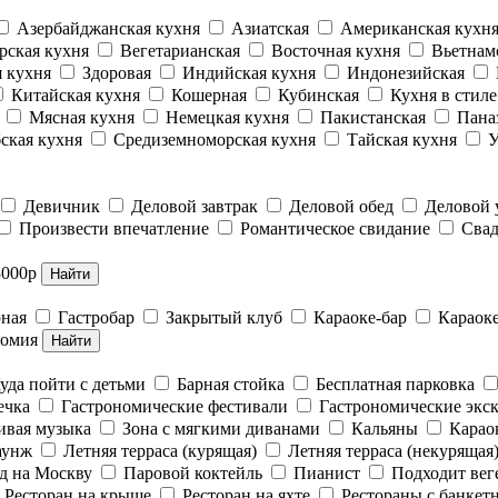
Азербайджанская кухня
Азиатская
Американская кухн
рская кухня
Вегетарианская
Восточная кухня
Вьетнам
 кухня
Здоровая
Индийская кухня
Индонезийская
Китайская кухня
Кошерная
Кубинская
Кухня в стил
Мясная кухня
Немецкая кухня
Пакистанская
Пана
ская кухня
Средиземноморская кухня
Тайская кухня
У
Девичник
Деловой завтрак
Деловой обед
Деловой
Произвести впечатление
Романтическое свидание
Свад
3000р
Найти
рная
Гастробар
Закрытый клуб
Караоке-бар
Караок
номия
Найти
уда пойти с детьми
Барная стойка
Бесплатная парковка
ечка
Гастрономические фестивали
Гастрономические экс
вая музыка
Зона с мягкими диванами
Кальяны
Карао
аунж
Летняя терраса (курящая)
Летняя терраса (некурящая
д на Москву
Паровой коктейль
Пианист
Подходит вег
Ресторан на крыше
Ресторан на яхте
Рестораны с банкет