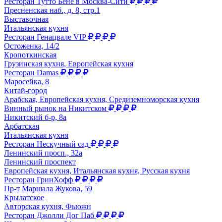
Ресторан Тутто Бене в Москва-Сити
Пресненская наб., д. 8, стр.1
Выставочная
Итальянская кухня
Ресторан Генацвале VIP
Остоженка, 14/2
Кропоткинская
Грузинская кухня, Европейская кухня
Ресторан Damas
Маросейка, 8
Китай-город
Арабская, Европейская кухня, Средиземноморская кухня
Винный рынок на Никитском
Никитский б-р, 8а
Арбатская
Итальянская кухня
Ресторан Нескучный сад
Ленинский просп., 32а
Ленинский проспект
Европейская кухня, Итальянская кухня, Русская кухня
Ресторан ГринХофф
Пр-т Маршала Жукова, 59
Крылатское
Авторская кухня, Фьюжн
Ресторан Джолли Дог Паб