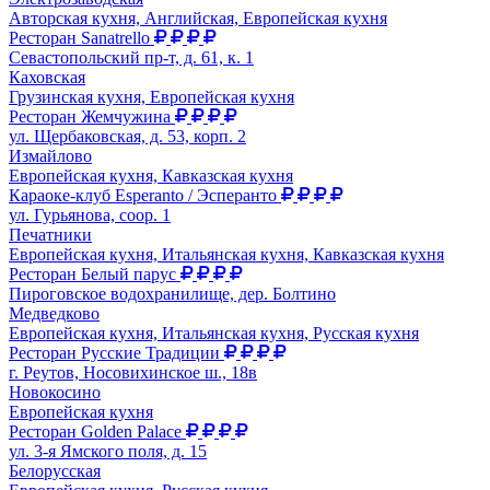
Авторская кухня, Английская, Европейская кухня
Ресторан Sanatrello
Севастопольский пр-т, д. 61, к. 1
Каховская
Грузинская кухня, Европейская кухня
Ресторан Жемчужина
ул. Щербаковская, д. 53, корп. 2
Измайлово
Европейская кухня, Кавказская кухня
Караоке-клуб Esperanto / Эсперанто
ул. Гурьянова, соор. 1
Печатники
Европейская кухня, Итальянская кухня, Кавказская кухня
Ресторан Белый парус
Пироговское водохранилище, дер. Болтино
Медведково
Европейская кухня, Итальянская кухня, Русская кухня
Ресторан Русские Традиции
г. Реутов, Носовихинское ш., 18в
Новокосино
Европейская кухня
Ресторан Golden Palace
ул. 3-я Ямского поля, д. 15
Белорусская