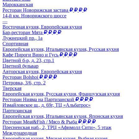
Марокканская
Ресторан Новорижская застава
14-й км. Новорижского шоссе
—
Восточная кухня, Европейская кухня
Бар-ресторан Мята
Лужнецкий пр., 1а
Спортивная
Европейская кухня, Итальянская кухня, Русская кухня
Кафе Пироги Вино и Гусь
Цветной б-р, д. 23, стр.1
Цветной бульвар
Авторская кухня, Европейская кухня
Ресторан Bolshoi
Петровка, 3/6, стр. 2
Тверская
Европейская кухня, Русская кухня, Французская кухня
Ресторан Нияма на Партизанской
Измайловское ш., д. 69г, ТЦ «Альбатрос»
Партизанская
Европейская кухня, Итальянская кухня, Японская кухня
Ресторан Meat&Fish / Мясо & Рыба
Пресненская наб., 2, ТРЦ «Афимолл Сити», 5 этаж
Международная
Европейская кухня, Мясная кухня, Рыбная кухня