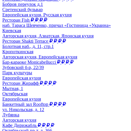
Бобров переулок д.1
Сретенский бульвар
Европейская кухня, Русская кухня
Ресторан Fish
наб. Тараса Шевченко, причал «Гостиница «Украина»
Киевская
Авторская кухня, Азиатская, Японская кухня
Ресторан Shakti Terrace
Болотная наб., д. 11, стр.1
Кропоткинская
Авторская кухня, Европейская кухня
Бар-караоке Monicabellucci
Зубовский б-р, 22/39
Парк культуры
Европейская кухня
Ресторан Жирафф
Мытная, 1
Октябрьская
Европейская кухня
Банкетный зал Rooftop
ул. Никольская, д. 12
Лубянка
Авторская кухня
Кафе Дирижабль
Октябрьский пр-т, д. 366