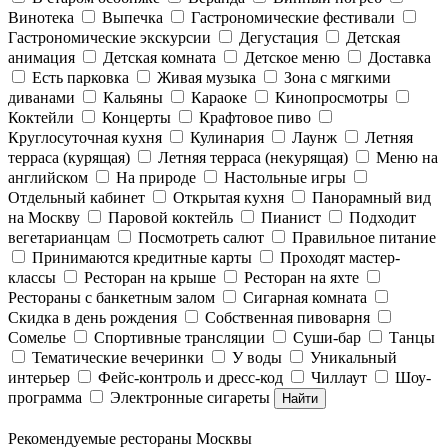
Винотека
Выпечка
Гастрономические фестивали
Гастрономические экскурсии
Дегустация
Детская
анимация
Детская комната
Детское меню
Доставка
Есть парковка
Живая музыка
Зона с мягкими
диванами
Кальяны
Караоке
Кинопросмотры
Коктейли
Концерты
Крафтовое пиво
Круглосуточная кухня
Кулинария
Лаунж
Летняя
терраса (курящая)
Летняя терраса (некурящая)
Меню на
английском
На природе
Настольные игры
Отдельный кабинет
Открытая кухня
Панорамный вид
на Москву
Паровой коктейль
Пианист
Подходит
вегетарианцам
Посмотреть салют
Правильное питание
Принимаются кредитные карты
Проходят мастер-
классы
Ресторан на крыше
Ресторан на яхте
Рестораны с банкетным залом
Сигарная комната
Скидка в день рождения
Собственная пивоварня
Сомелье
Спортивные трансляции
Суши-бар
Танцы
Тематические вечеринки
У воды
Уникальный
интерьер
Фейс-контроль и дресс-код
Чиллаут
Шоу-
программа
Электронные сигареты
Найти
Рекомендуемые рестораны Москвы