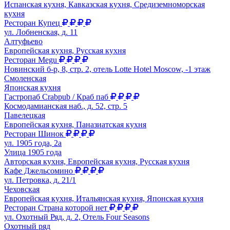
Испанская кухня, Кавказская кухня, Средиземноморская
кухня
Ресторан Купец
ул. Лобненская, д. 11
Алтуфьево
Европейская кухня, Русская кухня
Ресторан Megu
Новинский б-р, 8, стр. 2, отель Lotte Hotel Moscow, -1 этаж
Смоленская
Японская кухня
Гастропаб Crabpub / Краб паб
Космодамианская наб., д. 52, стр. 5
Павелецкая
Европейская кухня, Паназиатская кухня
Ресторан Шинок
ул. 1905 года, 2а
Улица 1905 года
Авторская кухня, Европейская кухня, Русская кухня
Кафе Джельсомино
ул. Петровка, д. 21/1
Чеховская
Европейская кухня, Итальянская кухня, Японская кухня
Ресторан Страна которой нет
ул. Охотный Ряд, д. 2, Отель Four Seasons
Охотный ряд