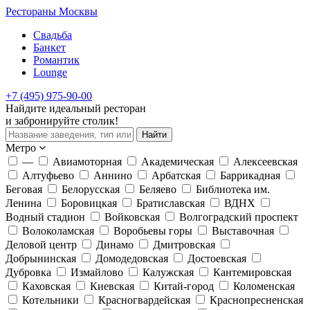
Рестораны Москвы
Свадьба
Банкет
Романтик
Lounge
+7 (495) 975-90-00
Найдите
идеальный
ресторан
и забронируйте столик!
Найти
Метро
—
Авиамоторная
Академическая
Алексеевская
Алтуфьево
Аннино
Арбатская
Баррикадная
Беговая
Белорусская
Беляево
Библиотека им.
Ленина
Боровицкая
Братиславская
ВДНХ
Водный стадион
Войковская
Волгоградский проспект
Волоколамская
Воробьевы горы
Выставочная
Деловой центр
Динамо
Дмитровская
Добрынинская
Домодедовская
Достоевская
Дубровка
Измайлово
Калужская
Кантемировская
Каховская
Киевская
Китай-город
Коломенская
Котельники
Красногвардейская
Краснопресненская