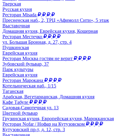
Тверская
Русская кухня
Ресторан Misada
Пресненская наб., 2, ТРЦ «Афимолл Сити», 5 этаж
Выставочная
Домашняя кухня, Еврейская кухня, Кошерная
Ресторан Местечко
ул. Большая Бронная, д. 27, стр. 4
Пушкинская
Еврейская кухня
Ресторан Москва гостям не верит
Зубовский бульвар, 37
Парк культуры
Еврейская кухня
Ресторан Марокана
Котельническая наб., 1/15
Таганская
Арабская, Вегетарианская, Домашняя кухня
Кафе Табуле
Садовая-Самотечная ул. 13
Цветной бульвар
Грузинская кухня, Европейская кухня, Марокканская
Ресторан Nofar / Нофар на Кутузовском
Кутузовский пр-т, д. 12, стр. 3
Выставочная