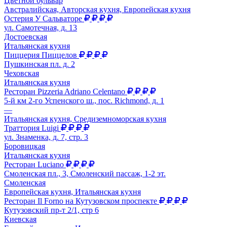
Цветной бульвар
Австралийская, Авторская кухня, Европейская кухня
Остерия У Сальваторе
ул. Самотечная, д. 13
Достоевская
Итальянская кухня
Пиццерия Пиццелов
Пушкинская пл. д. 2
Чеховская
Итальянская кухня
Ресторан Pizzeria Adriano Celentano
5-й км 2-го Успенского ш., пос. Richmond, д. 1
—
Итальянская кухня, Средиземноморская кухня
Траттория Luigi
ул. Знаменка, д. 7, стр. 3
Боровицкая
Итальянская кухня
Ресторан Luciano
Смоленская пл., 3, Смоленский пассаж, 1-2 эт.
Смоленская
Европейская кухня, Итальянская кухня
Ресторан Il Forno на Кутузовском проспекте
Кутузовский пр-т 2/1, стр 6
Киевская