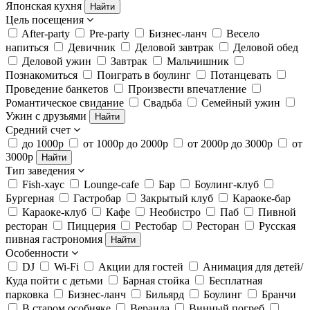
Японская кухня
Найти
Цель посещения
After-party
Pre-party
Бизнес-ланч
Весело
напиться
Девичник
Деловой завтрак
Деловой обед
Деловой ужин
Завтрак
Мальчишник
Познакомиться
Поиграть в боулинг
Потанцевать
Проведение банкетов
Произвести впечатление
Романтическое свидание
Свадьба
Семейный ужин
Ужин с друзьями
Найти
Средний счет
до 1000р
от 1000р до 2000р
от 2000р до 3000р
от
3000р
Найти
Тип заведения
Fish-хаус
Lounge-cafe
Бар
Боулинг-клуб
Бургерная
Гастробар
Закрытый клуб
Караоке-бар
Караоке-клуб
Кафе
Необистро
Паб
Пивной
ресторан
Пиццерия
Рестобар
Ресторан
Русская
пивная гастрономия
Найти
Особенности
DJ
Wi-Fi
Акции для гостей
Анимация для детей/
Куда пойти с детьми
Барная стойка
Бесплатная
парковка
Бизнес-ланч
Бильярд
Боулинг
Бранчи
В старом особняке
Веранда
Винный погреб