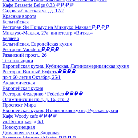
Кафе Brasserie Belge 0.33
Садовая-Спасская ул., д. 17/2
Красные ворота
Бельгийская
Ресторан Ян Примус на Миклухо-Маклая
Миклухо-Маклая, 27а, кинотеатр «Витязь»
Беляево
Бельгийская, Европейская кухня
Ресторан Varadero
Рязанский просп., 2б
Текстильщики
Европейская кухня, Кубинская, Латиноамериканская кухня
Ресторан Винный Буфетъ
пр-т 60-летия Октября, 25/1
Академическая
Европейская кухня
Ресторан Федерико / Federico
Олимпийский пр-т, д. 16, стр. 2
Проспект Мира
Европейская кухня, Итальянская кухня, Русская кухня
Кафе Woody cafe
ул.Пятницкая, д.6/1
Новокузнецкая
Домашняя кухня, Здоровая