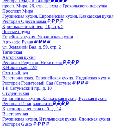
Ресторан Мадам Галифе
просп. Мира, 26, стр. 1, вход с Грохольского переулка
Проспект Мира
Грузинская кухня, Европейская кухня, Кавказская кухня
Ресторан Одесса-мама
Кривоколенный пер., 10, стр. 5
Чистые пруды
Еврейская кухня, Украинская кухня
Арт-кафе Рукав
ул. Земляной Вал, д. 59, стр. 2
Таганская
Авторская кухня
Ресторан Рецептор Никитская
Б.Никитская, 22/2
Охотный ряд
Вегетарианская, Европейская кухня, Индийская кухня
Ресторан Гранатовый Сад (Сетунь)
1-й Сетуньский пр., д. 10
Студенческая
Европейская кухня, Кавказская кухня, Русская кухня
Ресторан Генацвале-сити
Краснопресненская наб., д. 14
Выставочная
Грузинская кухня, Итальянская кухня, Японская кухня
Ресторан Gusto