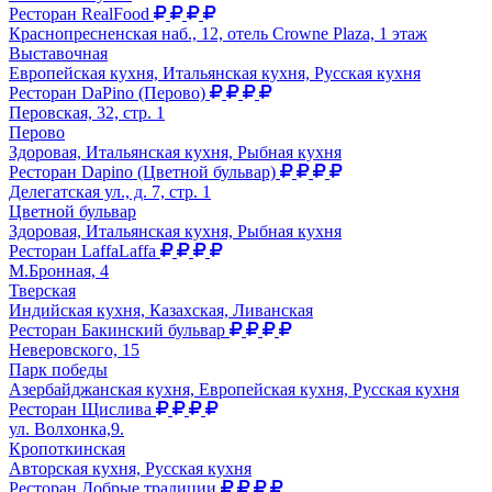
Ресторан RealFood
Краснопресненская наб., 12, отель Crowne Plaza, 1 этаж
Выставочная
Европейская кухня, Итальянская кухня, Русская кухня
Ресторан DaPino (Перово)
Перовская, 32, стр. 1
Перово
Здоровая, Итальянская кухня, Рыбная кухня
Ресторан Dapino (Цветной бульвар)
Делегатская ул., д. 7, стр. 1
Цветной бульвар
Здоровая, Итальянская кухня, Рыбная кухня
Ресторан LaffaLaffa
М.Бронная, 4
Тверская
Индийская кухня, Казахская, Ливанская
Ресторан Бакинский бульвар
Неверовского, 15
Парк победы
Азербайджанская кухня, Европейская кухня, Русская кухня
Ресторан Щислива
ул. Волхонка,9.
Кропоткинская
Авторская кухня, Русская кухня
Ресторан Добрые традиции