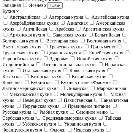
Западная
Ясенево
Найти
Кухня
Австралийская
Авторская кухня
Адыгейская кухня
Азербайджанская кухня
Азиатская
Американская
кухня
Английская
Арабская
Аргентинская кухня
Армянская кухня
Баварская кухня
Бельгийская
Болгарская кухня
Вегетарианская
Восточная кухня
Вьетнамская кухня
Греческая кухня
Гриль меню
Грузинская кухня
Домашняя кухня
Еврейская кухня
Европейская кухня
Здоровая
Индийская кухня
Индонезийская
Интернациональная кухня
Испанская
кухня
Итальянская кухня
Кавказская кухня
Казахская
Кипрская кухня
Китайская кухня
Кошерная
Кубинская
Кухня в стиле «Фьюжн»
Латиноамериканская кухня
Ливанская
Марокканская
Мексиканская кухня
Молекулярная кухня
Мясная
кухня
Немецкая кухня
Пакистанская
Паназиатская
кухня
Перуанская кухня
Правильное питание
Русская кухня
Рыбная кухня
Сезонное меню
Сербская кухня
Средиземноморская кухня
Тайская
кухня
Узбекская кухня
Украинская кухня
Французская кухня
Фьюжн
Чешская кухня