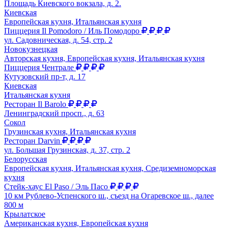
Площадь Киевского вокзала, д. 2.
Киевская
Европейская кухня, Итальянская кухня
Пиццерия Il Pomodoro / Иль Помодоро
ул. Садовническая, д. 54, стр. 2
Новокузнецкая
Авторская кухня, Европейская кухня, Итальянская кухня
Пиццерия Чентрале
Кутузовский пр-т, д. 17
Киевская
Итальянская кухня
Ресторан Il Barolo
Ленинградский просп., д. 63
Сокол
Грузинская кухня, Итальянская кухня
Ресторан Darvin
ул. Большая Грузинская, д. 37, стр. 2
Белорусская
Европейская кухня, Итальянская кухня, Средиземноморская
кухня
Стейк-хаус El Paso / Эль Пасо
10 км Рублево-Успенcкого ш., съезд на Огаревское ш., далее
800 м
Крылатское
Американская кухня, Европейская кухня