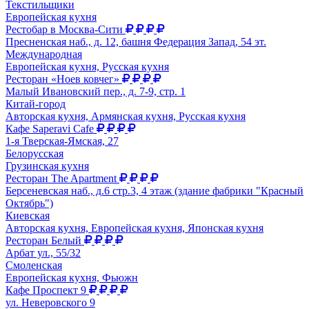
Текстильщики
Европейская кухня
Рестобар в Москва-Сити
Пресненская наб., д. 12, башня Федерация Запад, 54 эт.
Международная
Европейская кухня, Русская кухня
Ресторан «Ноев ковчег»
Малый Ивановский пер., д. 7-9, стр. 1
Китай-город
Авторская кухня, Армянская кухня, Русская кухня
Кафе Saperavi Cafe
1-я Тверская-Ямская, 27
Белорусская
Грузинская кухня
Ресторан The Apartment
Берсеневская наб., д.6 стр.3, 4 этаж (здание фабрики "Красный
Октябрь")
Киевская
Авторская кухня, Европейская кухня, Японская кухня
Ресторан Белый
Арбат ул., 55/32
Смоленская
Европейская кухня, Фьюжн
Кафе Проспект 9
ул. Неверовского 9