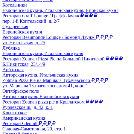
Котельники
Европейская кухня, Итальянская кухня, Японская кухня
Ресторан Graff Lounge / Графф Лаунж
пер. 1-й Коптельский, д. 2/7
Сухаревская
Европейская кухня
Ресторан Beaumonde Lounge / Бомонд Лаунж
ул. Никольская, д. 25
Лубянка
Европейская кухня, Итальянская кухня
Ресторан Zotman Pizza Pie на Большой Никитской
Б.Никитская, 23/14/9
Арбатская
Авторская кухня, Итальянская кухня
Zotman Pizza Pie на Маршала Тухачевского
ул. Маршала Тухачевского, дом 41, корп.1
Октябрьское поле
Авторская кухня, Европейская кухня
Ресторан Zotman pizza pie в Крылатском
Рублевское ш., д. 42, к. 1
Крылатское
Американская кухня
Ресторан Glenuill
Садовая-Самотечная, 20, стр. 1