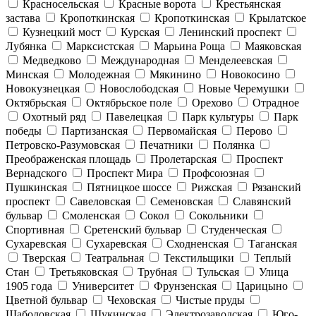
Красносельская
Красные ворота
Крестьянская
застава
Кропоткинская
Кропоткинская
Крылатское
Кузнецкий мост
Курская
Ленинский проспект
Лубянка
Марксистская
Марьина Роща
Маяковская
Медведково
Международная
Менделеевская
Минская
Молодежная
Мякинино
Новокосино
Новокузнецкая
Новослободская
Новые Черемушки
Октябрьская
Октябрьское поле
Орехово
Отрадное
Охотный ряд
Павелецкая
Парк культуры
Парк
победы
Партизанская
Первомайская
Перово
Петровско-Разумовская
Печатники
Полянка
Преображенская площадь
Пролетарская
Проспект
Вернадского
Проспект Мира
Профсоюзная
Пушкинская
Пятницкое шоссе
Рижская
Рязанский
проспект
Савеловская
Семеновская
Славянский
бульвар
Смоленская
Сокол
Сокольники
Спортивная
Сретенский бульвар
Студенческая
Сухаревская
Сухаревская
Сходненская
Таганская
Тверская
Театральная
Текстильщики
Теплый
Стан
Третьяковская
Трубная
Тульская
Улица
1905 года
Университет
Фрунзенская
Царицыно
Цветной бульвар
Чеховская
Чистые пруды
Шаболовская
Щукинская
Электрозаводская
Юго-