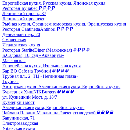
Европейская кухня, Русская кухня, Японская кухня
Ресторан Буйабес
Ленинский просп., 37
Ленинский проспект
Рыбная кухня, Средиземноморская кухня, Французская кухня
Ресторан CantinettaAntinori
Денежный пер., 20
Смоленская
Итальянская кухня
Ресторан StarliteDiner (Маяковская)
Б.Садовая, 16, сад «Аквариум»
Маяковская
Европейская кухня, Итальянская кухня
Бар BQ Cafe на Трубной
Трубная пл., 2, ТЦ «Неглинная плаза»
Трубная
Авторская кухня, Американская кухня, Европейская кухня
Бургерная ХищNIKBurgers
ул. Кузнецкий Мост, д. 18/7
Кузнецкий мост
Американская кухня, Европейская кухня
Чайхана Павлин Мавлин на Электрозаводской
Бакунинская, 71
Электрозаводская
Узбекская кухня