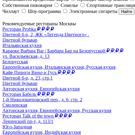
Собственная пивоварня
Сомелье
Спортивные трансляц
Чиллаут
Шоу-программа
Электронные сигареты
Найти
Рекомендуемые рестораны Москвы
Ресторан Probka
Цветной б-р, 2, ЖК «Легенда Цветного» .
Цветной бульвар
Итальянская кухня
Караоке Barbara Bar / Барбара Бар на Белорусской
ул. Васильевская, д. 13
Белорусская
Европейская кухня, Итальянская кухня, Русская кухня
Кафе Пироги Вино и Гусь
Цветной б-р, д. 23, стр.1
Цветной бульвар
Авторская кухня, Европейская кухня
Ресторан Бабель
1-й Николощеповский пер., д. 6, стр. 2
Смоленская
Авторская кухня, Европейская кухня, Русская кухня
Ресторан Talk of the town
Ленинский пр-т, д. 113/1
Юго-Западная
Европейская кухня, Индийская кухня