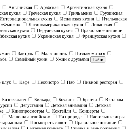
я
Английская
Арабская
Аргентинская кухня
ская кухня
Греческая кухня
Гриль меню
Грузинская
Интернациональная кухня
Испанская кухня
Итальянская
е «Фьюжн»
Латиноамериканская кухня
Ливанская
зиатская кухня
Перуанская кухня
Правильное питание
збекская кухня
Украинская кухня
Французская кухня
 ужин
Завтрак
Мальчишник
Познакомиться
ьба
Семейный ужин
Ужин с друзьями
Найти
е-клуб
Кафе
Необистро
Паб
Пивной ресторан
Бизнес-ланч
Бильярд
Боулинг
Бранчи
В старом
курсии
Дегустация
Детская анимация
Детская
ке
Кинопросмотры
Коктейли
Концерты
)
Меню на английском
На природе
Настольные игры
етарианцам
Посмотреть салют
Правильное питание
ным залом
Сигарная комната
Скидка в день рождения