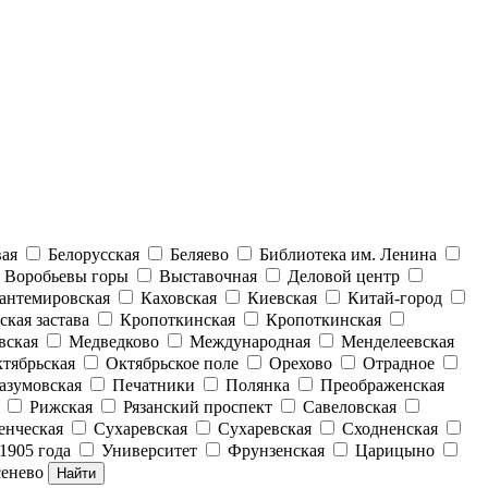
вая
Белорусская
Беляево
Библиотека им. Ленина
Воробьевы горы
Выставочная
Деловой центр
антемировская
Каховская
Киевская
Китай-город
ская застава
Кропоткинская
Кропоткинская
вская
Медведково
Международная
Менделеевская
тябрьская
Октябрьское поле
Орехово
Отрадное
азумовская
Печатники
Полянка
Преображенская
Рижская
Рязанский проспект
Савеловская
енческая
Сухаревская
Сухаревская
Сходненская
1905 года
Университет
Фрунзенская
Царицыно
енево
Найти