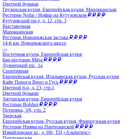
Цветной бульвар
Грузинская кухня, Европейская кухня, Марокканская
Ресторан Nofar / Нофар на Кутузовском
Кутузовский пр-т, д. 12, стр. 3
Выставочная
Марокканская
Ресторан Новорижская застава
14-й км. Новорижского шоссе
—
Восточная кухня, Европейская кухня
Бар-ресторан Мята
Лужнецкий пр., 1а
Спортивная
Европейская кухня, Итальянская кухня, Русская кухня
Кафе Пироги Вино и Гусь
Цветной б-р, д. 23, стр.1
Цветной бульвар
Авторская кухня, Европейская кухня
Ресторан Bolshoi
Петровка, 3/6, стр. 2
Тверская
Европейская кухня, Русская кухня, Французская кухня
Ресторан Нияма на Партизанской
Измайловское ш., д. 69г, ТЦ «Альбатрос»
Партизанская