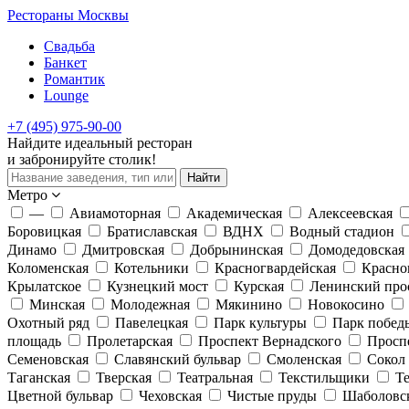
Рестораны Москвы
Свадьба
Банкет
Романтик
Lounge
+7 (495) 975-90-00
Найдите
идеальный
ресторан
и забронируйте столик!
Найти
Метро
—
Авиамоторная
Академическая
Алексеевская
Боровицкая
Братиславская
ВДНХ
Водный стадион
Динамо
Дмитровская
Добрынинская
Домодедовская
Коломенская
Котельники
Красногвардейская
Красно
Крылатское
Кузнецкий мост
Курская
Ленинский про
Минская
Молодежная
Мякинино
Новокосино
Охотный ряд
Павелецкая
Парк культуры
Парк побед
площадь
Пролетарская
Проспект Вернадского
Просп
Семеновская
Славянский бульвар
Смоленская
Сокол
Таганская
Тверская
Театральная
Текстильщики
Т
Цветной бульвар
Чеховская
Чистые пруды
Шаболовс