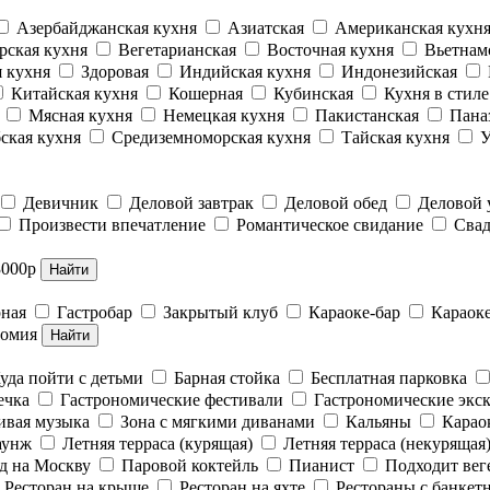
Азербайджанская кухня
Азиатская
Американская кухн
рская кухня
Вегетарианская
Восточная кухня
Вьетнам
 кухня
Здоровая
Индийская кухня
Индонезийская
Китайская кухня
Кошерная
Кубинская
Кухня в стил
Мясная кухня
Немецкая кухня
Пакистанская
Пана
ская кухня
Средиземноморская кухня
Тайская кухня
У
Девичник
Деловой завтрак
Деловой обед
Деловой
Произвести впечатление
Романтическое свидание
Свад
3000р
Найти
рная
Гастробар
Закрытый клуб
Караоке-бар
Караок
номия
Найти
уда пойти с детьми
Барная стойка
Бесплатная парковка
ечка
Гастрономические фестивали
Гастрономические экс
вая музыка
Зона с мягкими диванами
Кальяны
Карао
аунж
Летняя терраса (курящая)
Летняя терраса (некурящая
д на Москву
Паровой коктейль
Пианист
Подходит вег
Ресторан на крыше
Ресторан на яхте
Рестораны с банкет