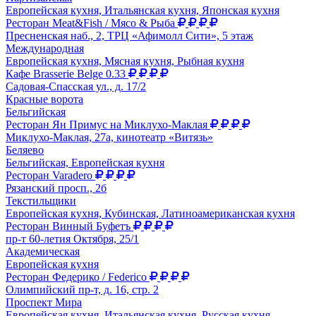
Европейская кухня, Итальянская кухня, Японская кухня
Ресторан Meat&Fish / Мясо & Рыба
Пресненская наб., 2, ТРЦ «Афимолл Сити», 5 этаж
Международная
Европейская кухня, Мясная кухня, Рыбная кухня
Кафе Brasserie Belge 0.33
Садовая-Спасская ул., д. 17/2
Красные ворота
Бельгийская
Ресторан Ян Примус на Миклухо-Маклая
Миклухо-Маклая, 27а, кинотеатр «Витязь»
Беляево
Бельгийская, Европейская кухня
Ресторан Varadero
Рязанский просп., 2б
Текстильщики
Европейская кухня, Кубинская, Латиноамериканская кухня
Ресторан Винный Буфетъ
пр-т 60-летия Октября, 25/1
Академическая
Европейская кухня
Ресторан Федерико / Federico
Олимпийский пр-т, д. 16, стр. 2
Проспект Мира
Европейская кухня, Итальянская кухня, Русская кухня