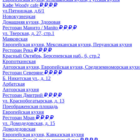
Кафе Woody cafe
ул.Пятницкая, д.6/1
Новокузнецкая
Домашняя кухня, Здоровая
Ресторан Манито / Manito
ул. Тверская, д. 27, стр.1
Маяковская
Европейская кухня, Мексиканская кухня, Перуанская кухня
Ресторан Река
Красный Октябрь, Берсеневская наб., 6, стр.2
Кропоткинская
Авторская кухня, Европейская кухня, Средиземноморская кухн
Ресторан Северяне
Б. Никитская ул., д. 12
Арбатская
Авторская кухня
Ресторан Дмитрий
ул. Краснобогатырская, д. 13
Преображенская площадь
Европейская кухня
Ресторан Мрав
ул. Домодедовская, д. 15
Домодедовская
Европейская кухня, Кавказская кухня