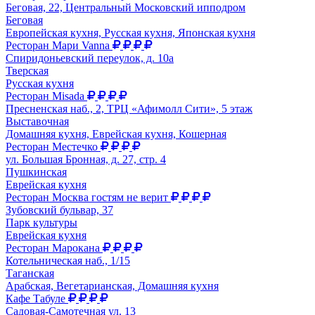
Беговая, 22, Центральный Московский ипподром
Беговая
Европейская кухня, Русская кухня, Японская кухня
Ресторан Мари Vanna
Спиридоньевский переулок, д. 10а
Тверская
Русская кухня
Ресторан Misada
Пресненская наб., 2, ТРЦ «Афимолл Сити», 5 этаж
Выставочная
Домашняя кухня, Еврейская кухня, Кошерная
Ресторан Местечко
ул. Большая Бронная, д. 27, стр. 4
Пушкинская
Еврейская кухня
Ресторан Москва гостям не верит
Зубовский бульвар, 37
Парк культуры
Еврейская кухня
Ресторан Марокана
Котельническая наб., 1/15
Таганская
Арабская, Вегетарианская, Домашняя кухня
Кафе Табуле
Садовая-Самотечная ул. 13