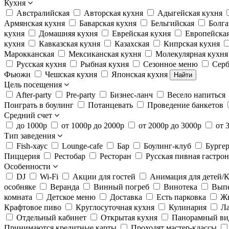
Кухня
Австралийская
Авторская кухня
Адыгейская кухня
Армянская кухня
Баварская кухня
Бельгийская
Болга
кухня
Домашняя кухня
Еврейская кухня
Европейская
кухня
Кавказская кухня
Казахская
Кипрская кухня
Марокканская
Мексиканская кухня
Молекулярная кухня
Русская кухня
Рыбная кухня
Сезонное меню
Серб
Фьюжн
Чешская кухня
Японская кухня
Найти
Цель посещения
After-party
Pre-party
Бизнес-ланч
Весело напиться
Поиграть в боулинг
Потанцевать
Проведение банкетов
Средний счет
до 1000р
от 1000р до 2000р
от 2000р до 3000р
от 
Тип заведения
Fish-хаус
Lounge-cafe
Бар
Боулинг-клуб
Бурге
Пиццерия
Рестобар
Ресторан
Русская пивная гастро
Особенности
DJ
Wi-Fi
Акции для гостей
Анимация для детей/К
особняке
Веранда
Винный погреб
Винотека
Вып
комната
Детское меню
Доставка
Есть парковка
Жи
Крафтовое пиво
Круглосуточная кухня
Кулинария
Л
Отдельный кабинет
Открытая кухня
Панорамный ви
Принимаются кредитные карты
Проходят мастер-классы